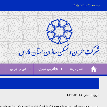
جمعه 16 مرداد 1405
اخبار تارنما
بازآفرینی شهری
فنی و اجرایی
د
تاریخ انتشار : 1395/05/13
نشست چهاردهم ایران‌شهر با موضوع "دیالکتیک عام و خاص:حکمت خسروانی
-
ب