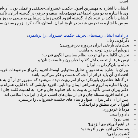
است.
ایشان با اشاره به مهمترین اصول حکمت خسروانی-تحققی و عملی بودن آن-افزود 
وی با اشاره به دو منبع اجتماعی قوی(محله، صنف و حرفه) در گذشته ایران، تأکی
ایشان با تأکید بر عدم تکرار گذشته افزود اکنون زمان دستیابی به منبعی به روز و قرن 21 امی با رعایت الزامات امروز بعنوان پادزهری برای بی‌اخلاقی 
سپس با اشاره به تحریف شدید در تاریخ ایران باستان، تأکید کرد لزوم رسیدن 
در ادامه ایشان زمینه‌های تحریف حكمت خسروانی را برشمرد
:
-
دگرگونی زبان؛
-
بحث‌های تاریخی ایران دردوره دین‌فروشی؛
-
دین‌باوران بدون توجه به ماهیت؛
-
تحریف آگاهانه برای توجیه نظام سیاسی الگوی قدرت؛
-
ترس عرفا از تعصب اهل کلام، اخباریون و فلسفه‌دانان؛ و
-
حمله بیابان‌گردان به ایران.
اقتصادی آن باید فراتر از آنچه که هست و فکر می‌کنیم، باشد.
در گاتاها عناصری باورنکردنی از امر رؤیت دیده می‌شود که سهروردی از آن به عنو
وی با اشاره به لزوم همراهی ایمان ودانایی، افزود نیایشی که با دانایی همراه نبا
دکتر پیران ضمن تأکید بر به بیت به نام خداوند جان و خرد، به اهمیت کلمه جا
در ادامه افزود مسئله جان و دل از بنیان‌های اصلی عرفان ایرانی- اسلامی اند.
پس از آن دکتر پیران اصول و بنیان‌های حکمت خسروانی را برشمرد:
-
اهورا یا خرد مطلق و فزایندگی؛
-
مزدا یا خردورزی؛
-
داد و راستی؛
-
نفی نیرو؛
-
فر اهورایی(فره‌ی ایزدی)؛
-
همبستگی آفرینش و آفریننده؛
-
گشوده راهی؛