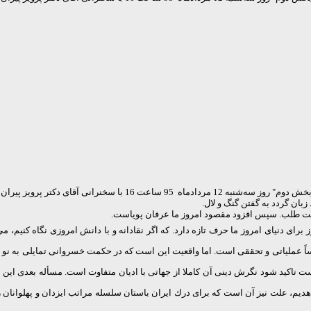
خش دوم" روز سه‌شنبه 12 مردادماه
95 ساعت 16 با سخنرانی آقای دکتر پرویز پیران در خانه گفتمان شهر و معماری برگزار شد.
زبان گردد به گفتن گنگ و لال.
لت طلب. سپس افزود مقصود امروز ما عرفان پویاست.
 برای دنیای امروز ما حرف تازه‌ دارد. که اگر نقادانه و با دانش امروزی نگاه كنیم
ساساً عملیاتی و تحققی است. اما واقعیت این است كه در حكمت خسروانی تمایلی به 
تاكید شود نگرش دینی آن كاملا از جهاتی با ادیان متفاوت است. مسأله بعدی این ا
م، علت نیز آن است كه برای درك ایران باستان سلسله مراتب ایزدان و پهلوانان را ب