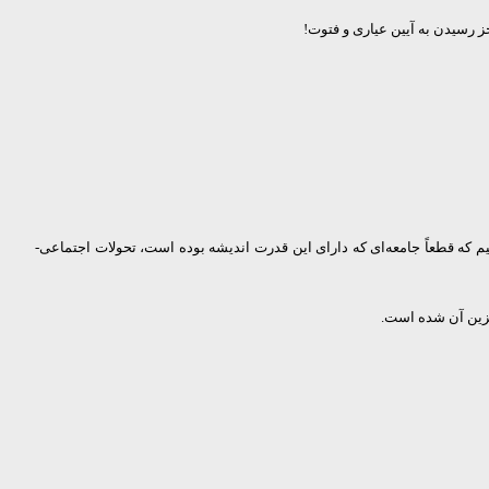
 رسیدن به آیین عیاری و فتوت!
ود که در 3000 سال پیش، ما به قدرت انتزاع‌ بی‌مانندی روبرو هستیم که قطعاً جامعه‌ای که دارای این قدرت اندیشه بوده است، تحولات اجتماعی-
یگزین آن شده است.