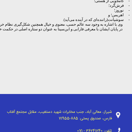
-
کامجویی از هستی؛
-
فرش‌گرد؛
-
نوروز؛
-
اهریمن؛ و
-
سوشیانت(راننده‌ای که در آینده می‌آید).
وی با اشاره به وجود سه عالم حسی، معنوی و خیال همچنین شکل‌گیری نظام خردو
در پایان ایشان با معرفی فارابی و ابن‌سینا به عنوان دو ستاره ‌اصلی در حکمت
شیراز، معالی آباد، جنب مخابرات شهید دستغیب، مقابل مجتمع آفتاب
فارس، صندوق پستی:
71955-885
تلفن:
071 - 36241240