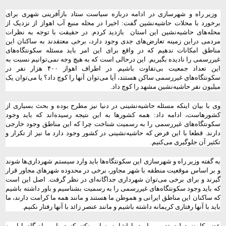
وزیر راه و شهرسازی در ادامه درباره سیاست ستاد بازآفرینی شهری برای
برخورد با محلات حاشیه‌نشین گفت: اخیرا در محله منبع آب اهواز از نزدیک از
محله‌های حاشیه‌نشین این استان
بازدید کردم. در حقیقت با توجه به نظرات
مردمی دراین زمینه تعارض‌های جدی وجود دارد، برخی معتقدند به ساکنان این
مناطق امکانات ندهیم که در واقع برای این امر باید مسئله سکونتگاه‌های
غیررسمی را نادیده بگیریم. این درحالی است که به هیچ وجه نمی‌توانیم نسبت به
این تعداد جمعیت بی‌تفاوت باشیم. در اطراف اهواز ۴۰۰ هزار نفر در
سکونتگاه‌های غیررسمی ساکن هستند، آیا می‌توان آنها را کوچ داد؟ یا می‌توان یک
میلیون نفر حاشیه‌‌نشین مشهد را کوچ داد.
وی با بیان اینکه مسئله حاشیه‌نشینی در دنیا نیز مطرح بوده و بحث بسیاری از
کشورهاست، ادامه داد: همه کشورها به این نتیجه رسیده‌اند که باید وجود
سکونتگاه‌های غیررسمی را به رسمیت شناخت چرا که این مناطق وجود خارجی
دارند. قطعا با این فرض که حاشیه‌نشینی در کشور وجود دارد ما نیز از تکرار و
تکثیر آن جلوگیری می‌کنیم.
به گفته وزیر راه و شهرسازی این سکونتگاه‌ها باید وارد سیستم شهرداری‌ها شوند
و بر اساس موقعیت منطقه با شهر مجاور، برخی در محدوده شهرهای مجاور قرار
گیرند و برای برخی می‌توان شهرداری جداگانه‌ای در نظر گرفت. اصل این است
که باید وجود سکونتگاه‌های غیررسمی را به رسمیت بشناسیم و باور داشته باشیم
که ساکنان این مناطق ایرانی و هموطن ما هستند و مانند همه ما کرامت دارند، ما
باید با آنها رفتاری کریمانه داشته باشیم و مانند عنصر زائد با آنها رفتار نکنیم.
عضو کابینه دولت تدبیر و امید با اشاره به این نکته که در این راه گام اول به