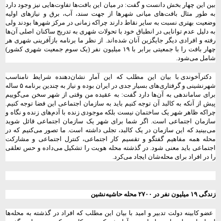
بین این چهار بخش دانست و گفت: در میان این بافت‌ها تفاوت‌هایی نیز وجود دارد
به طور مثال بافت‌های میانی شهرها از جهت سند، آب، برق و نیازهای اولیه
وضعیت بهتری نسبت به سایر نقاط دارند چراکه زمانی در مرکز شهرها بودند ولی
به دلیل عدم توانایی در انطباق خود با تحولات شهری به تدریج ساکنان اصلی آن‌ها
رفته و افرادی دیگر جایگزین آنان شد‌ه‌اند. از نظر ما برنامه بازآفرینی شهری هر
چهار بافت را با جمعیتی برابر با ۱۹ میلیون نفر (یک سوم جمعیت شهری کشور)
شامل می‌شود.
دکترآخوندی با بیان این مطلب که این آمار نشان‌دهنده شرایط نامناسب
شهر‌نشینی و گرفتاری‌های بسیار جدی در ایران بوده و نیاز به چندین برنامه ۵ ساله
برای ساماندهی به آن‌ها دارد گفت:‌ به عقیده من وقتی از شهر سخن می‌گوییم
پیش از آنکه به کالبد آن توجه کنیم باید به سازمان اجتماعی این فضا توجه کنیم.
چراکه ظاهر شهر یک ساختمان نیست بلکه موجودی زنده با آدم‌های زنده و نگاه و
سازمان اجتماعی است. اگر شما برای شهر یک سازمان اجتماعی قائل شوید
می‌بینید که این سازمان در یک کالبد، تجلی داشته است. ما تصور می‌کنیم که در
محله همه مفاهیم گفتگو و تقسیم کار اجتماعی، کنترل اجتماعی و مشارکت
اجتماعی باید معنی شود. در گذشته محله هویت را تشکیل می‌داده و حس تعلقی
را در افراد برای محله‌شان ایجاد می‌کرد.
زندگی ۱۹ میلیون نفر در ۲۷۰۰ محله حاشیه‌نشین
عضو کابینه دولت تدبیر و امید با بیان این مطلب که افراد در گذشته به محله‌ها