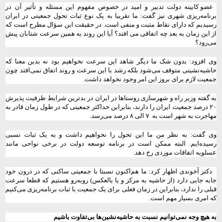
عضو کابینه دولت تدبیر و امید در خصوص مفهوم این مسئله و تأثیر آن در
برنامه‌ریزی شهری نیز گفت: ما تقریبا به یک نوع ثبات تحول جمعیتی در ایران
رسیدیم که دارای نقاط مثبت و منفی است. در حقیقت این سؤال مطرح است که
از این زمان به بعد چه اتفاقی می افتد؟ آیا این روند به همین سرعت شتابان پیش
می‌رود؟
وی افزود: بدون شک ما دیگر شاهد این سرعت نخواهیم بود نه بدین معنا که
حاشیه‌نشینی متوقف می‌شود بلکه رشد با این سرعت و روند اتفاق نمی‌افتد چون
جمعیت لازم برای بروز این امر وجود نخواهد داشت.
به گفته وزیر راه و شهرسازی روستا‌ها در ایران در بدترین شرایط ظرفیت پذیرش
۲۰ درصد جمعیت ایران را دارند، بنابراین حداکثر جمعیتی که در طول زمان قادر به
مهاجرت به شهر است به
۷ الی ۸ درصد می‌رسد.
وی گفت: به نظر من ما این تحول را نخواهیم داشت و به یک ثبات نسبی
رسیده‌ایم. البته ممکن است در برنامه توسعه دولت در برخی نواحی مانند
عسلویه اتفاقات موردی رخ دهد.
دکتر آخوندی اظهار کرد: ما هم‌اکنون نسبتا با جمعیتی ساکنی که در درون خود
جابه جایی دارد (از حاشیه به مرکز و یا بالعکس) روبه‌رو هستیم که قطعا سرعت
قبلی را ندارد، بنابراین در زمان فعلی برای یک جمعیت با ثبات برنامه‌ریزی می‌کنیم
که امری بسیار مهم است.
به هیچ وجه نمی‌توانیم نسبت به حاشیه‌نشین‌ها بی‌تفاوت باشیم