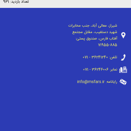
تعداد بازدید: 931
شیراز، معالی آباد، جنب مخابرات
شهید دستغیب، مقابل مجتمع
آفتاب فارس، صندوق پستی:
71955-885
تلفن:
071 - 36241240
نمابر:
071 - 36246006
رایانامه:
info@msfars.ir