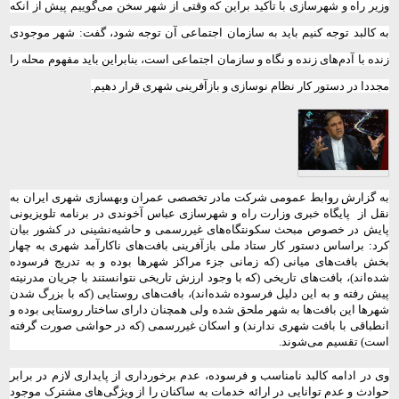
وزیر راه و شهرسازی با تأکید براین که وقتی از شهر سخن می‌گوییم پیش از آنکه
به کالبد توجه کنیم باید به سازمان اجتماعی آن توجه شود، گفت: شهر موجودی
زنده با آدم‌های زنده و نگاه و سازمان اجتماعی است، بنابراین باید مفهوم محله را
مجددا در دستور کار نظام نوسازی و بازآفرینی شهری قرار دهیم.
به گزارش روابط عمومی شرکت مادر تخصصی عمران وبهسازی شهری ایران به
نقل از
پایگاه خبری وزارت راه و شهرسازی عباس آخوندی در برنامه تلویزیونی
پایش در خصوص مبحث سکونتگاه‌های غیررسمی و حاشیه‌نشینی در کشور بیان
کرد: براساس دستور کار ستاد ملی بازآفرینی بافت‌های ناکارآمد شهری به چهار
بخش بافت‌های میانی (که زمانی جزء مراکز شهرها بوده و به تدریج فرسوده
شده‌اند)، بافت‌های تاریخی (که با وجود ارزش تاریخی نتوانستند با جریان مدرنیته
پیش رفته و به این دلیل فرسوده شده‌اند)، بافت‌های روستایی (که با بزرگ شدن
شهرها این بافت‌ها به شهر ملحق شده ولی همچنان دارای ساختار روستایی بوده و
انطباقی با بافت شهری ندارند) و اسکان غیررسمی (که در حواشی صورت گرفته
است) تقسیم می‌شوند.
وی در ادامه کالبد نامناسب و فرسوده‌، عدم برخورداری از پایداری لازم در برابر
حوادث و عدم توانایی در ارائه خدمات به ساکنان را از ویژگی‌های مشترک موجود