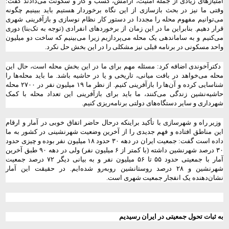
امتیاز‌های زیادی از جمله امنیت، آرامش، کسب و کار و سکونت می‌دادند گفت:
وقتی ما نیز در بحث بازسازی از این نگاه برخوردار هستیم باید ببینیم چگونه
می‌توانیم مفهوم محله را مجددا در دستور کار نظام نوسازی و بازآفرینی شهری
قرار دهیم. بنابراین ما در این زمان از برخوردهای انفرادی (توجه به تک‌بنا) دوری
می‌کنیم و به ساماندهی یک محله می‌پردازیم زیرا می‌بینیم که ساخت دو میلیون
واحد مسکونی در برنامه قبلی نیز مشکلی را در این بخش حل نکرد.
دکترآخوندی اضافه کرد: مسئله مهم برای ما در این بخش محله است، حال این
محله می‌خواهد در بافت میانی، تاریخی و یا در حاشیه باشد. ما باید محله‌ها را
شناسایی کرده و آن‌ها را بازآفرینی کنیم. از نظر ما ۱۹ میلیون نفر در ۲۷۰۰ محله
حاشیه‌نشین زندگی می‌کنند، ما باید برای بازآفرینی این تعداد محله با کمک
شهرداری و سایر دستگاه‌های دولتی برنامه‌ریزی کنیم.
وزیر راه و شهرسازی با تأکید براینکه درحال حاضر اتفاق خوبی در آمار و ارقام
این مناطق افتاده و فهم جدیدی را از آخرین وضعیت شهرنشینی در کشور به ما
داده است گفت: جمعیت ایران در دهه ۳۰ حدود ۱۸ میلیون نفر بوده و چیزی حدود
۳۰ درصد شهرنشین داشته (با کمتر از ۶ میلیون نفر) ولی در دهه ۹۰ طبق آخرین
آمار با جمعیتی حدود ۵۵ تا ۵۶ میلیون نفر و به بیانی دیگر ۷۲ درصد جمعیت
شهرنشین و ۲۸ درصد روستانشین روبه‌رو شده‌ایم. در حقیقت این آمار
نشان‌دهنده یک انفجار جمعیت شهری است.
به ثبات تحول جمعیتی در ایران رسیدیم