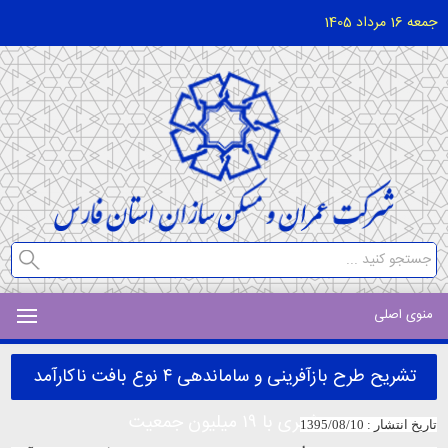
جمعه 16 مرداد 1405
منوی اصلی
تشریح طرح بازآفرینی و ساماندهی ۴ نوع بافت ناکارآمد
شهری با ۱۹ میلیون جمعیت
تاریخ انتشار : 1395/08/10