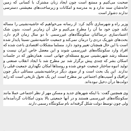
صحبت می‌کنیم و ممتنع است چون ایجاد زبان مشترک با کسانی که زمین
خانه‌شان سند ندارد و به مدرسه و امکانات و زیرساخت‌های معیشتی دسترسی
ندارند دشوار است.
وزیر راه و شهرسازی تأکید کرد: از رسانه می‌خواهیم که حاشیه‌نشینی را مساله
نکند چون خود ما آن را مطرح می‌کنیم و حل آن زمان‌بر است، بدون شک
اعتمادسازی درساکنان سکونتگاه‌های غیررسمی تا دو سال زمان لازم دارد.
بحث‌های تئوریک دردی را درمان نمی‌کند و جمعیت حاشیه‌نشین نسبتا پایدار شده
است با این حال همچنان تغییر وجود دارد. مسلما مشکلات اقتصادی باعث شده که
افراد وارد سکونتگاه‌های غیررسمی شوند و این معضل خاص ایران نیست و
مسئله رشد شهرنشینی سریع مسئله‌ای جهانی است. همان‌طور که در جلسات
اسکان بشر که چندی پیش برگزار شد نیز مطرح شد با ایجاد انقلاب صنعتی و
تولید انبوه ساختار جمعیت عوض شده و روستاها امکان نگهداری جمعیت قبلی را
ندارند. این یک بحث است و از سوی دیگر درحاشیه‌نشینی مسائلی دیگر چون
ترافیک و آسیب‌های اجتماعی نیز مطرح است. این یک تحول تاریخی است که زاید
دولت‌ها درآن دخیل نبوده‌اند.
وی همچنین گفت: با اینکه شهرهای جدید و مسکن مهر از نظر اجتماعی عملا مانند
سکونتگاه‌های غیررسمی هستند و در آنها جمعیتی بالا بدون امکانات گردآمده‌اند
ولی چون توسط دولت شکل گرفته‌اند نام سکونتگاه رسمی دارند.