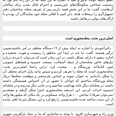
رسمیت شناختن سکونتگاه‌های غیررسمی و احترام قائل شدن برای ساکنان
آن‌هاست گفت: ما در این بخش قصد داریم پس از تعریف محله، ساختمان دفتر
تسهیل‌گری را درمحلات هدف دایر کنیم تا اهالی محله خود نمایندگان آن بوده و با
ارگان‌های دولتی درتعامل باشند.
اصلی‌ترین بحث، محله‌محوری است
دکترآخوندی با اشاره به اینکه بیش از ۱۹ دستگاه مختلف در امر حاشیه‌نشینی
درگیر هستند، گفت: ما باید در ابتدا این مناطق را رسمیت و هویت بخشیده و
اجازه بدهیم تا دارای تشکل باشند، در این زمان است که می‌توان با مردم درباره
نیازهای خاص محله‌شان از جمله آسفالت، مسجد، حسینیه و فضاهای عمومی
چون کتابخانه، ورزشگاه و ... صحبت کرد. دراین راستا اصلی‌ترین بحث،
محله‌محوری است که محله را تعریف کردیم و سپس مانند پازل اجزای مختلف آن
را شکل داده‌ایم. به عنوان نمونه بر اساس نیازسنجی و موقعیت محله‌ها دریک
محله ورزشگاه ساختیم که جوانان با حضور در آن احساس همبستگی داشته
باشند، در محله‌ای دیگر خانه بهداشت ساختیم و در جایی دیگر مدرسه و در محله‌ای
حسینیه احداث کردیم. این اندیشه محله‌محوری اخیرا شکل گرفته و معتقدیم
نمی‌توان صرفا با ساختن ۱۰۰ هزار واحد مسکونی در یک مکان که میلیون‌ها واحد
از این دست ساخته شده حاشیه‌نشینی را رفع کرد و این مشکل سرجا باقی مانده
است.
وزیر راه و شهرسازی افزود: با توجه به ساختاری که ما در ستاد بازآفرینی شهری