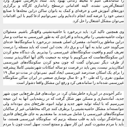
را ساماندهی کنیم تا محیط زندگی بهبود یابد. ستاد بازآفرینی شهری وارد
اشتغال‌آفرینی نشده، البته اقداماتی درسطح راه‌اندازی کارگاه و برگزاری
دوره‌های آموزش فنی و حرفه‌ای و کمک به بانوان ساکن دراین محله‌ها تا صنایع
دستی خود را عرضه کنند انجام داده‌ایم ولی نمی‌توانیم ادعا کنیم با این اقدامات
می‌توان مشکل اشتغال را حل کرد.
وی همچنین تاکید کرد: باید دربرخورد با حاشیه‌نشینی واقع‌نگر باشیم. مسئولان
دولت حاشیه‌نشینی را نیافریده‌اند و افرادی که به طور غیررسمی به ساخت و ساز
دراین مناطق پرداخته‌اند، مقصران اصلی هستند. دربرخورد با سکونتگاه‌ها عده‌ای
می‌گویند حتی نباید به آنها آب و برق داد. بحث این است که باید مسئله را درست
تعریف کنیم و واقعیت سکونتگاه‌های غیررسمی را بپذیریم. یک دیدگاه محو کردن
این سکونتگاه‌هاست که می‌گوییم با توجه به جمعیت بالای آنها امکان‌پذیر نیست.
از طرف دیگر نمی‌‌توان گفت که چون محو کردن سکونتگاه‌های غیررسمی
امکان‌پذیر نیست، پس باید در فرصت دو ساله امکانات شهرنشینی کاملا پیشرفته
را برای یک اسکان صددرصد غیررسمی ایجاد کنیم. نمی‌توان در مدت دو سال ۱۹
میلیون نفری را که طی ۴۰ و ۵۰ سال نوسازی صنعتی در ایران ساکن سکونتگاه
غیررسمی شده‌اند را ساماندهی کرد و رفع این مشکل واقعا دشوار است.
دکتر آخوندی در این‌باره خاطرنشان کرد: در دولت‌های قبل طرح‌هایی چون شهر
جدید، آماده‌سازی و مسکن مهر شکل گرفت که در ریشه‌یابی آنها به این نتیجه
می‌رسیم که با اینکه تولید شهر جدید و تولید انبوه، طرح‌های بدی نبوده‌اند ولی
نتوانسته‌اند مشکل حاشیه‌نشینی را برطرف کنند چراکه مخاطبانی غیر از ساکنان
سکونتگاه‌های غیررسمی را شامل می‌شدند. ما معتقدیم به جای طرح‌های فانتزی
و مداخله‌گر دولت باید به قلب مسئله بزنیم که
سکونتگاه غیررسمی هستند، ما
باید با مردم مشورت کنیم. این کار سهل و ممتنع است، سهل است چون با مردم