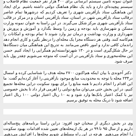
عنوان نمونه تامین سیستم آبرسانی برای ۴۰۰ هزار نفر جمعیت نظام فاضلاب و
سیستم پیچیده‌ای دارد و باید یک نظام هماهنگ دولتی داشته باشیم. برای ایجاد
این هماهنگی ستاد بازآفرینی شهری را تعریف کردیم که درشهرها تمام عناصر
درقالب ستاد بازآفرینی شهر، در استان، ستاد بازآفرینی استان و در مرکز در قالب
ستاد بازآفرینی شهری مرکز شکل می‌گیرند. در این راستا به عنوان نمونه وزارت
مسکن و شهرسازی باید بودجه و زمین را وسط بگذارد و آموزش و پرورش و
شهرداری و وزارت بهداشت و درمان نیز وارد شوند تا تمام بودجه و امکانات را
هم‌کاسه کنند. وقتی هر دستگاه مجزا یک محله‌ای را درنظر بگیرد و کاری انجام دهد
راندمان کافی ندارد و امور ناقص می‌مانند. به تدریج این هماهنگی میان دستگاه‌ها
در حال شکل‌گیری است و در ۱۳۰ شهرتوانسته‌ایم همگرایی را ایجاد کنیم. حسن
این محله‌محوری و ستاد بازآفرینی در آن است که متوجه می‌شویم چقدر پول باید
صرف شود.
دکتر آخوندی با بیان اینکه هم‌اکنون ۲۷۰۰ محله هدف را شناسایی کرده‌ و امسال
در۲۳۴ محله با توجه به محدودیت منابع موجود بازآفرینی را آغاز کرده‌ایم گفت: ما
این اقدام را انجام دادیم تا همه منابع را برای بهبود سکونت دراین محله‌ها تجمیع
کنیم، در این بخش حتی می‌توان منابع دولتی را اهرمی قرار داد تا بخش خصوصی
نیز با کمک اعتبار بانک‌ها وارد شود و به ۱۰ ریال اعتبار دولتی ۱۰۰ ریال اعتبار
اضافه شود تا دریک محله به توفیق برسیم.
وی در بخش دیگری از سخنان خود افزود: دراین راستا برنامه‌های پنج‌ساله‌ای
داریم و از سال ۹۵ تا ۹۹ در هر یک ازمحله‌های تعیین شده اقدامات بهبود سکونت
را انجام می‌دهیم.
هرچه در این راه مسلط‌‌تر شویم محله‌ها را افزایش می‌دهیم.