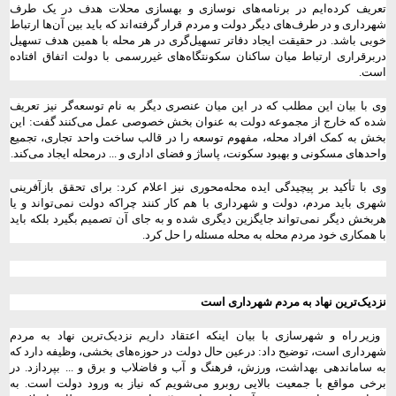
تعریف کرده‌ایم در برنامه‌های نوسازی و بهسازی محلات هدف در یک طرف
شهرداری و در طرف‌های دیگر دولت و مردم قرار گرفته‌اند که باید بین آن‌ها ارتباط
خوبی باشد. در حقیقت ایجاد دفاتر تسهیل‌گری در هر محله با همین هدف تسهیل
دربرقراری ارتباط میان ساکنان سکونتگاه‌های غیررسمی با دولت اتفاق افتاده
است.
وی با بیان این مطلب که در این میان عنصری دیگر به نام توسعه‌گر نیز تعریف
شده که خارج از مجموعه دولت به عنوان بخش خصوصی عمل می‌کنند گفت: این
بخش به کمک افراد محله، مفهوم توسعه را در قالب ساخت واحد تجاری، تجمیع
واحدهای مسکونی و بهبود سکونت، پاساژ و فضای اداری و ... درمحله ایجاد می‌کند.
وی با تأکید بر پیچیدگی ایده محله‌محوری نیز اعلام کرد: برای تحقق بازآفرینی
شهری باید مردم، ‌دولت و شهرداری با هم کار کنند چراکه دولت نمی‌تواند و یا
هربخش دیگر نمی‌تواند جایگزین دیگری شده و به جای آن تصمیم بگیرد بلکه باید
با همکاری خود مردم محله به محله مسئله را حل کرد.
نزدیک‌ترین نهاد به مردم شهرداری است
وزیر راه و شهرسازی با بیان اینکه اعتقاد داریم نزدیک‌ترین نهاد به مردم
شهرداری است، توضیح داد: درعین حال دولت در حوزه‌های بخشی، وظیفه دارد که
به ساماندهی بهداشت، ورزش، فرهنگ و آب و فاضلاب و برق و ... بپردازد. در
برخی مواقع با جمعیت بالایی روبرو می‌شویم که نیاز به ورود دولت است. به