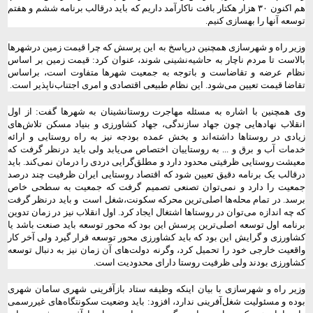
هم اکنون ۳۰ هزار هکتار بافت ناکارآمد داریم که باید درقالب برنامه ششم و هفتم
توسعه آنها را بهسازی کنیم.
وزیر راه و شهرسازی همچنین درپاسخ به این پرسش که چرا قیمت زمین درشهرها
بالاست تا مردم ناچار به حاشیه‌نشینی شوند، عنوان کرد: قیمت زمین بر اساس
نظام عرضه و تقاضاست و باتوجه به جمعیت شهرها متفاوت است، براساس
تقاضا قیمت تعیین می‌شود. این نظام طبیعی اقتصادی و امری اجتناب‌ناپذیر است.
وی همچنین با اشاره به مسئله مهاجرت روستانشینان به شهرها گفت: از اول
انقلاب نهادهایی چون جهاد سازندگی، جهاد کشاورزی و بنیاد مسکن تلاش‌های
زیادی در روستاها داشته‌اند و بخش عمده بودجه نیز به راه روستایی و ارائه
خدمات آب و برق و ... به روستاییان اختصاص می‌یابد ولی باید درنظر گرفت که
معیشت روستایی ظرفیتی محدود دارد و مطلق‌گرایی دردی را درمان نمی‌کند. باید
درقالب یک برنامه دقیق تعیین شود که اقتصاد روستایی ایران ظرفیت چند درصد
جمعیت را دارد و نمی‌توان تصنعی تصمیم گرفت که جمعیت به سطحی خاص
برسد. در تمام محله‌ها اصلی‌ترین محرکه سکونت،‌شغل است
و باید درنظر گرفت
که چه اندازه می‌توان در روستاها اشتغال ایجاد کرد. اول انقلاب نیز در زمان تدوین
برنامه اول توسعه اصلی‌ترین پرسش این بود که محور توسعه باید صنعت باشد یا
کشاورزی و گرایش این بود که باید کشاورزی محور توسعه قرار گیرد ولی آخر کار
واقعیت خارجی خود را تحمیل کرد، وگرنه دولت‌های آن زمان نیز به دنبال توسعه
کشاورزی بودند ولی ظرفیت روستا دارای محدودیت است.
وزیر راه و شهرسازی با بیان اینکه وظیفه ستاد بازآفرینی شهری سامان شهری
بوده و مسئولیت شغل‌آفرینی ندارد، افزود: باید وضعیت سکونتگاه‌های غیررسمی