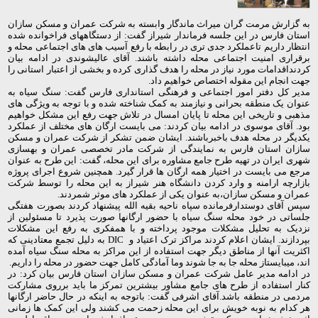
به گزارش مرمت گران میراث ماندگار وابسته به شرکت عمران و مسکن سازان
استان فارس در این جلسه فرماندار شیراز گفت: از دستگاههای فراخوانده شده
انتظار داریم تاعملکرد جدی تری در رابطه با رفع آسیب های های اجتماعی محله و
برقراری امنیت اجتماعی محله داشته باشند. آقای عالیشوندی در ادامه بیان
کردنداقدامات مورد نیاز در محله را هدف گذاری کرده و بخشی از اعتبار استانی را
جهت انجام این مقوله اختصاص خواهیم داد.
مدیر کل دفتر امور اجتماعی و فرهنگی استانداری فارس گفت: سنگ سیاه به
عنوان یک منطقه بحرانی و نیازمند به کمک شناخته شده و با توجه به ویژگی های
مذهبی و تاریخی این محله تا پایان امسال در تلاش
جهت رفع این مشکل خواهیم
بود. آقای موسوی در ادامه بیان کردند: می بایست ارگان های مختلف از عملکرد
یکدیگر در محله هدف باخبرباشند. ایشان ضمن تشکر از شرکت عمران و مسکن
سازان استان فارس به نمایندگی از شرکت مادر تخصصی عمران و بهسازی
شهری ایران در تهیه طرح جامع مشاوره برای این محله، گفت: این طرح به عنوان
مرجع می بایست در اختیار همه ارگان ها قرار گیرد. همچنین شروع اجرای پروژه
بازارچه ارامنه و وارد کردن دانشگاه هنر شیراز به این محله را توسط شرکت
عمران و مسکن سازان،به عنوان یکی از عملکرد های موثر شمردند.
سپس آقای دوستدارفرمانده سپاه ناحیه بقیه الله پیشنهاد کردند بصورت هفتگی
جلساتی در خود محله سنگ سیاه با حضور ارگانها صورت پذیرد تا مسئولین از
نزدیک به تحلیل مشکلات موجود پرداخته و با همفکری به رفع این مشکلات
بپردازند. ایشان اعلام کردند مراکز ترک اعتیاد و
DIC
به دلیل تجمع معتادینی که
اکثریت آنها از مناطق دیگر جهت استفاده از این مراکز به محله سنگ سیاه آمده
اند، میبایستاز محله جا به جا شوند وما آمادگی کامل جهت حضور در محله را داریم.
در ادامه مدیر عامل شرکت عمران و مسکن سازان استان فارس بیان کرد: در
کنار استفاده از طرح های جامع مشاور بیشترین تمرکز ما باید برروی مشارکت
مردمی در منطقه باشد.آقای اشرفی گفت: باتوجه به اینکه در حال حاضر ارگانها
هر کدام به نوبه خویش برای این محله زحمت می کشند ولی این کمک ها زمانی