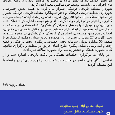
اثر بخش خواهد بود که نقش مردم در مجموعه افزایش یابد. و در واقع اولویت
های اجرائی می بایست توسط خود ساکنین محله اعلام گردد.
شهردار منطقه تاریخی فرهنگی شیراز بیان کرد: به همت بخش خصوصی،
شهرداری منطقه تاریخی فرهنگی و دفتر تسهیلگری منطقه تاریخی فرهنگی شیراز
در محدوده سنگ سیاه،حدود 30 پروژه تعریف شده و در هفته آینده 5 بسته سرمایه
گذاری در اختیار مردم قرار خواهد گرفت. آقای شهدوست اشاره کرند: تملک خانه
های تاریخی و تبدیل آنها به هتل و مراکز گردشگری؛ نقطه عطفی در منطقه به
شمار می آید. همچنین از ایجاد بازاچه صنایع دستی در مقابل بقعه بی بی دختران،
احداث زمین چمن مصنوعی، ایجاد مرکز فرهنگی و گردشگری در مقبره سیبویه،
تغییر کاربری 27 منزل تاریخی در این محدوده تحت عنوان دهکده گردشگری تا
سقف 50 میلیارد تومان سرمایه بخش خصوصی، پیگیری بحث ترافیکی و قطع
رفت و آمد وسایل نقلیه، پیگیری طرح اتفای حریق در منطقه و برگزاری طاقچه
کتاب بصورت هفتگی و جشنواره سی راه بصورت سالانه خبر دادند.
در پایان به برگزاری جلسات هفتگی در بافت تاریخی اشاره شد و از
تمامی ارگان های حاضر در جلسه در خواست برخورد جدی تر در رابطه با
این مسئله گردید.
تعداد بازدید: 609
شیراز، معالی آباد، جنب مخابرات
شهید دستغیب، مقابل مجتمع