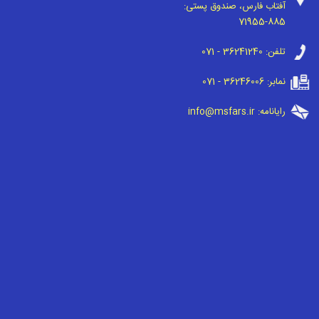
آفتاب فارس، صندوق پستی:
71955-885
تلفن:
071 - 36241240
نمابر:
071 - 36246006
رایانامه:
info@msfars.ir