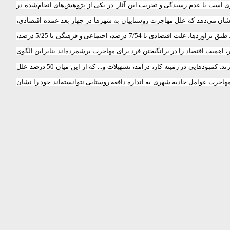
ی است با عدم رسیدگی و تخریب این آثار. در یکی از پژوهش‌های انجام‌شده در
 می‌دهد که علل مهاجرت روستاییان به شهرها در چهار بعد عمده اقتصادی‌،
اجتماعی- فرهنگی، جمعیت‌شناسی و طبیعی- محیطی قابل دسته‌بندی است. الگوی این طبقه‌بندی منبعث از نظریه‌های موجود و کارهای انجام شده در این زمینه است. طبق برآوردها، علت اقتصادی با 7/54 درصد، اجتماعی و فرهنگی با 5/25 درصد،
 زمینه روستا- شهر‌، اهمیت اقتصاد را در برانگیختن فرد برای مهاجرت برشمرده‌اند‌ بنابراین الگوی
به دست آمده از تخصیص نسبت علل در گروه‌های چهارگانه ذکرشده دور از انتظار نیست. از سوی دیگر می‌توان گفت‌ بیشتر روستاییان از کمبودهای روستا رنج می‌برند. کمبودهایی در زمینه کار، درآمد، تسهیلات و... که از این میان 50 درصد علل
جرت عوامل جاذبه شهری به اندازه دافعه روستایی نتوانسته‌اند خود را نشان