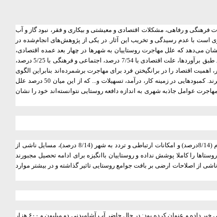
ت فرهنگی و رفاهی، مشکلات اقتصادی و معیشتی و بیکاری و فقر، نبود گاز و آب
ی است با عدم رسیدگی و تخریب این آثار. در یکی از پژوهش‌های انجام‌شده در
 می‌دهد که علل مهاجرت روستاییان به شهرها در چهار بعد عمده اقتصادی‌،
اجتماعی- فرهنگی، جمعیت‌شناسی و طبیعی- محیطی قابل دسته‌بندی است. الگوی این طبقه‌بندی منبعث از نظریه‌های موجود و کارهای انجام شده در این زمینه است. طبق برآوردها، علت اقتصادی با 7/54 درصد، اجتماعی و فرهنگی با 5/25 درصد،
 زمینه روستا- شهر‌، اهمیت اقتصاد را در برانگیختن فرد برای مهاجرت برشمرده‌اند‌ بنابراین الگوی
به دست آمده از تخصیص نسبت علل در گروه‌های چهارگانه ذکرشده دور از انتظار نیست. از سوی دیگر می‌توان گفت‌ بیشتر روستاییان از کمبودهای روستا رنج می‌برند. کمبودهایی در زمینه کار، درآمد، تسهیلات و... که از این میان 50 درصد علل
جرت عوامل جاذبه شهری به اندازه دافعه روستایی نتوانسته‌اند خود را نشان
در علل اجتماعی و فرهنگی مهاجرت از روستا به شهر به ترتیب عوامل دسترسی به آموزش (4/33 درصد)، عدم امنیت و اختلافات محلی (5/18 درصد)، تبعیت از اقوام (8/14درصد) و امکانات ارتباطی و تردد به شهر (8/14 درصد)، مسایل ناشی از
 که مقاطع تحصیلی مختلف هنوز روستاها را کاملا پوشش نداده و روستاییان باانگیزه برای ادامه تحصیل مجبورند
اشی از اصلاحات ارضی بر بافت جوامع روستایی تاثیر گذاشته و در بیشتر موارد
چندی قبل یکی از مسوولان قوه قضاییه با تاکید بر نقش موثر مشکل خشکسالی در مهاجرت از روستاها،‌ از متروکه شدن ۴۶۰ روستا از ابتدای امسال به‌دلیل خشکسالی خبر داده و عنوان کرده بود: در حال حاضر آب آشامیدنی دو میلیون و ۶۰۰ هزار