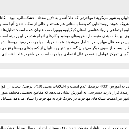
یان به شهر می‌گویند؛ مهاجرتی که حالا آنقدر به دلایل مختلف خشکسالی، نبود امکانا
تروکه شوند. روستاهایی که بعضا باستانی هم هستند و خالی از سکنه شدن آنها مساو
جتماعی و روانشناسی استان کهگیلویه وبویراحمد، عنوان شده است: تحلیل‌ها نشان
صد، و جمعیت‌شناسی با 6/6 درصد‌ به ترتیب بیشترین درصد علل مهاجرت را شامل می‌شوند. همه نظریات مهاجرت در
ویای تمرکز عوامل دافعه در علل اقتصادی مهاجرت است. در واقع در علت اقتصادی مها
احات ارضی و خالی شدن روستاها (1/11 درصد) و چشم و هم‌چشمی (4/7 درصد)‌، قرار دارند. دسترسی به آموزش نشان می‌دهد
شهر نیز اهمیت شبکه‌های مهاجرت در تحریک فرد به مهاجرت را نشان می‌دهد‌. مسایل ن