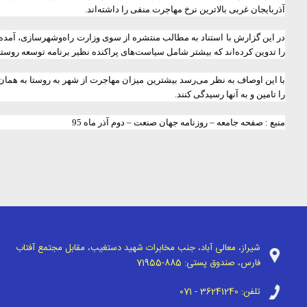
آذربایجان غربی بالاترین نرخ مهاجرت منفی را داشته‌اند.
در این گزارش با استناد به مطالب منتشره از سوی وزارت راه‌و‌شهرسازی‌، آمده 
را تدوین کرده‌اند که بیشتر شامل سیاست‌های پراکنده نظیر برنامه توسعه روستای
با این اوصاف به نظر می‌رسد بیشترین میزان مهاجرت از شهر به روستا به همان د
را تامین و به آنها رسیدگی کنند.
منبع : صفحه جامعه
–
روزنامه جهان صنعت
–
دوم آذر ماه 95
شیراز، معالی آباد، جنب مخابرات شهید دستغیب، مقابل مجتمع آفتاب
فارس، صندوق پستی:
71955-885
تلفن:
071 - 36241240