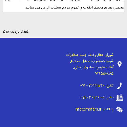
محضر رهبری معظم انقلاب و عموم مردم تسلیت عرض می نمایند.
تعداد بازدید: 518
شیراز، معالی آباد، جنب مخابرات
شهید دستغیب، مقابل مجتمع
آفتاب فارس، صندوق پستی:
71955-885
تلفن:
071 - 36241240
نمابر:
071 - 36246006
رایانامه:
info@msfars.ir