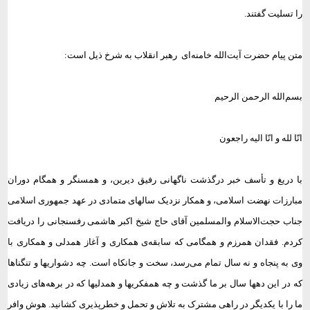
را تسلیت گفتند.
متن پیام حضرت آیت‌الله خامنه‌ای رهبر انقلاب به شرخ ذیل است:
بسم‌الله الرحمن الرحیم
انّا لله و انّا الیه راجعون
با دریغ و تأسف خبر درگذشت ناگهانی رفیق دیرین، و همسنگر و همگام دوران
مبارزات نهضت اسلامی، و همکار نزدیک سالهای متمادی در عهد جمهوری اسلامی
جناب حجت‌الاسلام والمسلمین آقای حاج شیخ اکبر هاشمی رفسنجانی را دریافت
کردم. فقدان همرزم و همگامی که سابقه‌ی همکاری و آغاز همدلی و همکاری با
وی به پنجاه و نه سال تمام می‌رسد، سخت و جانکاه است. چه دشواریها و تنگناها
که در این دهها سال بر ما گذشت و چه همفکریها و همدلیها که در برهه‌های زیادی
ما را با یکدیگر در راهی مشترک به تلاش و تحمل و خطرپذیری کشانید. هوش وافر