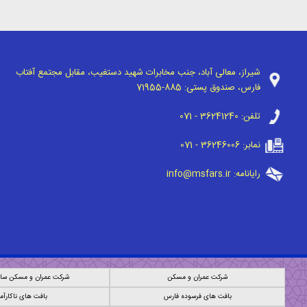
شیراز، معالی آباد، جنب مخابرات شهید دستغیب، مقابل مجتمع آفتاب
فارس، صندوق پستی:
71955-885
تلفن:
071 - 36241240
نمابر:
071 - 36246006
رایانامه:
info@msfars.ir
شرکت عمران و مسکن
شرکت عمران و مسکن ساز
بافت های فرسوده فارس
بافت های ناکارآم