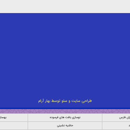
طراحی سایت
و
سئو
توسط
بهار آرام
ان فارس
نوسازی بافت های فرسوده
بهساز
د
حاشیه نشینی