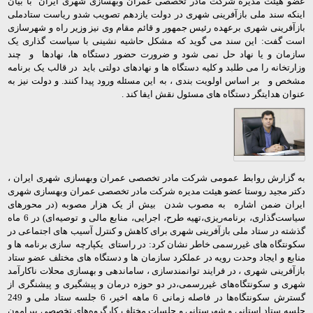
عضو هیئت مدیره شرکت مادر تخصصی عمران وبهسازی شهری ایران با بیان
اینکه سند ملی بازآفرینی شهری در دولت یازدهم تصویب شدو ریاست ستادملی
بازآفرینی شهری برعهده رئیس جمهور و قائم مقام وی نیز وزیر راه و شهرسازی
است گفت: این سند می گوید که مشکل حاشیه نشینی با سیاست گذاری یک
سازمان و یا نهاد حل نمی شود و ضرورت حضور دستگاه ها، نهادها و چند
وزارتخانه را می طلبد و کلیه دستگاه ها و نهاد‌های دولتی باید در قالب یک برنامه
مشخص و بر اساس اولویت بندی ، به این مسئله ورود پیدا کنند. و دولت نیز به
عنوان هدایتگر دستگاه های مسئول نقش ایفا کند .
به گزارش روابط عمومی شرکت مادر تخصصی عمران وبهسازی شهری ایران ،
دکتر مجید روستا عضو هیئت مدیره شرکت مادر تخصصی عمران وبهسازی شهری
ایران ضمن اشاره به مصوب شدن بیش از یک هزار مصوبه (در محورهای
سیاست‌گذاری، برنامه‌ریزی،تهیه طرح، اجرایی، منابع مالی و توصیه‌ای) در 6 ماه
گذشته در ستاد ملی بازآفرینی شهری برای کاهش و کنترل آسیب های اجتماعی در
سکونتگاه های غیررسمی خاطر نشان کرد: در راستای یکپارچه سازی برنامه ها و
منابع و ایجاد وحدت رویه در عملکرد سازمان ها و دستگاه های مختلف عضو ستاد
بازآفرینی شهری ، در فرایند توانمند‌سازی ، ساماندهی و بهسازی محلات ناکارآمد
شهری و سکونتگاه‌های غیررسمی،در دو حوزه درمان و پیشگیری و پیشنگری از
گسترش سکونتگاه‌ها در فاصله زمانی 6 ماهه اخیر، 6 جلسه ستاد ملی و 249
جلسه ستاد استانی و شهرستانی و جلسات مختلف کارگروه‌های تخصصی پیرامون