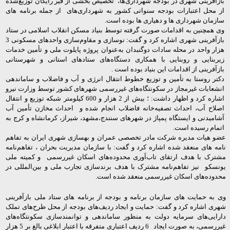
بازآفرینی شهری در بودجه شهرداری‌ها، تخصیص بخشی از قیر رایگان توزیع‌شده
از محل اعتبارات بودجه سنواتی کشور به شهرداری‌های از جمله برنامه های
سازمان شهرداری ها و دهیاری ها بوده است.
وی همچنین به اقدامات صورت گرفته توسط بنیاد مسکن انقلاب اسلامی در ستاد
بازآفرینی شهری اشاره کرد و گفت: نوسازی و مقاوم‌سازی واحدهای مسکونی 3
هزار واحد در محله سادات دوگنبدان به‌عنوان پروژه پایلوت ملی و تأمین خدمات
زیربنایی و روبنایی با همکاری دستگاه‌های ستادهای استانی و شهرستانی
بازآفرینی از اقدامات این بنیاد بوده است .
دکتر روستا به تأمین و توزیع خطوط انتقال انرژی و آب و فاضلاب و ساماندهی
انشعابات غیرمجاز در سکونتگاه‌های غیررسمی شهرهای کشور توسط وزارت نیرو
اشاره کرد و اظهار داشت: ؛ بیش از 2 هزار و 600 کیلومتر شبکه توزیع و انتقال
اصلاح آب، احداث تصفیه‌خانه فاضلاب انجام شده و احداث مخازن تأمین آب
آشامیدنی و ایستگاه پمپاژ در شهرهای سنندج،مشهد، شیراز، کرمانشاه و کرج به
اتمام رسیده است.
عضو هیات مدیره شرکت مادر تخصصی عمران و بهسازی شهری ایران به تفاهم
نامه های منعقد شده اشاره کرد و گفت: با سازمان
مدیریت بحران ،
تفاهم‌نامه
مشترک با هدف ارتقای تاب‌آوری محدوده‌های اسکان غیررسمی و
کمیته ملی
یونسکو
نیز تفاهم‌نامه مشترک با هدف
برندسازی تجارب ملی و بین‌المللی
در
محدوده‌های اسکان غیررسمی منعقد شده است
.
وی به حمایت های سازمان برنامه و بودجه از برنامه های ستاد ملی بازآفرینی
شهری اشاره کرد و گفت: حمایت و ایجاد ردیف‌های بودجه از محل طرح‌های تملک
دارایی‌های سرمایه دولت به منظور ساماندهی و توانمندسازی سکونتگاه‌های
غیررسمی، به صورت ایجاد 6 ردیف اعتباری متفرقه با اعتبار ابلاغی بالغ بر 5 هزار