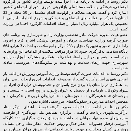
دکتر روستا در ادامه به برنامه های اجرا شده توسط وزارت کشور در کارگروه
اجتماعی، فرهنگی و سلامت ستاد ملی بازآفرینی شهری- شورای اجتماعی کشور
اشاره کرد و گفت: تعریف محلات در اولویت اقدام مشتمل بر 50 محله در 23
استان،با تمرکز بر فعالیت‌های اجتماعی و فرهنگی و شروع اقدامات اجرایی با
تخصیص یک هزار میلیارد ریال اعتبار از جمله اقدامات کارگروه اجتماعی وزارت
کشور است.
عضو هیات مدیره شرکت مادر تخصصی وزارت راه و شهرسازی به برنامه های
صورت گرفته وزارت بهداشت، درمان و آموزش پزشکی اشاره کرد و افزود:
راه‌اندازی، تعمیر و تجهیز یک هزار و 283 مرکز جامع سلامت و احداث 3 هزارو 664
پایگاه سلامت، به‌کارگیری حدود 10 هزار مراقب سلامت از اقدامات این وزارتخانه
بوده است . همچنین در این راستا، تفاهم‌نامه همکاری مشترک با وزارت راه و
شهرسازی جهت ارتقای سلامت و بهداشت در سکونتگاه‌های غیررسمی مبادله
شده‌است.
دکتر روستا به اقدامات صورت گرفته توسط وزارت آموزش وپرورش در قالب باز
آفرینی شهری اشاره کرد و گفت:
از مجموعه اقدامات این وزارتخانه ، می توان
به همکاری در راستاي بالا بردن نرخ باسوادي و تحت‌پوشش قراردادن افراد بی­
سواد وكودكان بازمانده از تحصيل به عنوان پایلوت در پنج استان « سیستان و
بلوچستان »، « هرمزگان »، « خوزستان »، « آذربایجان غربی » و « کرمان » و
همچنین احداث مدارس در سکونتگاه‌های غیررسمی اشاره نمود .
دکتر روستا در ادامه به اقدامات صورت گرفته توسط اعضای دیگر ستاد
بازآفرینی‌شهری پرداخت و گفت :
برگزاری همایش ملی بهره
گیری از ظرفیت
سازمان
های مردم نهاد جوانان در حاشیه شهرها (بیرجند)،
برگزاری 333 کارگاه
آموزشی (رفتار جسورانه، تفکر خلاق و روش خلاقیت، تفکر نقاد و حل مساله،
روش
های کنترل هیجانات و بهبود روابط اجتماعی) از طریق مراکز مشاوره در