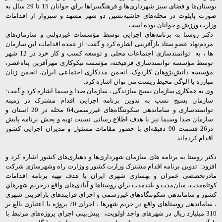
بوستان‌ها و فضای سبز شهرداری‌ها و فرهنگسراها براي جوانان 15 تا 29 سال
به
صورت پایلوت در محله‌های حاشیه‌نشین دو شهر مشهد و سبزوار از اقدامات
وزارت ورزش و جوانان بوده است .
دکتر روستا به برنامه‌های اجرایی توسط مؤسسات غیردولتی و سازمان‌های
مردم‌نهاد عضو ستاد بازآفرینی اشاره کرد و گفت: از عمده اقدامات این سازمان
ها ، به توانمندسازی اجتماعات محلی و توسعه کسب و کار خرد در 12 شهر
توسط مؤسسه توانمندسازی فرهیخته، مؤسسه نیکوکاری مهرآفرین پناه‌عصر،
مؤسسه دانش‌پژوهان کاردوک، انجمن مددکاری اجتماعی ایران، انجمن زنان
مبارزه با آلوگی محیط زیست می توان اشاره کرد.
وی به همکاری سازمان بسیج سازندگی ، سازمان صدا و سیما اشاره کرد و گفت:
سازمان بسیج نسب به تدوین برنامه اجرایی اقدام مشترک در زمینه
توانمند‌سازی و ساماندهی سکونتگاه‌های غیررسمی64 محله در 20 استان و
سازمان صدا وسیما نیز با هدف اطلاع رسانی نسبت تهیه و پخش برنامه پایش
در26 قسمت 90 دقیقه‌ای با حضور مقامات مسئول و مدیران اجرایی کشور
اقدام کرده‌اند.
دکتر روستا به برنامه های سازمان شهرداری‌ها و دهیاری‌های کشور اشاره کرد و
افزود: تدوین برنامه اقدام مشترک وزارت کشور و وزارت راه وشهرسازی شرکت
مادرتخصصی عمران و بهسازی شهری ایران با هدف تهیه برنامه اقدامات
کوتاه‌مدت، میان‌مدت و بلندمدت براي روستاها و آبادی‌های واقع درحريم شهرهاي
کشور و ساماندهی سکونتگاه‌های غیررسمی و اجرای فرایندهای بازآفرینی شهری
، ساماندهی روستاهای واقع در حریم شهرها ، اجرای 70 پروژه با اعتباری بالغ بر
310 میلیارد ریال در شهرهای واجد اولویت، پیش‌بینی اجرای پروژه‌های مرتبط با