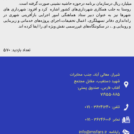
میلیارد ریال درسازمان برنامه درحوزه حاشیه نشینی صورت گرفته است.
روستا به جلب همکاری شهرداری‌های کشور اشاره کرد و افزود: شهرداری های
شهرها نیز به عنوان دبیر ستاد هماهنگی امور اجرایی بازآفرینی شهری در
راه‌اندازی دفاتر تسهیلگری، اعمال تخفیفات،اجرای پروژه‌های خدماتی و زیربنایی
و روبنایی و...، در سکونتگاه‌های غیررسمی نقش ویژه ای را ایفا کرده اند.
تعداد بازدید: 570
شیراز، معالی آباد، جنب مخابرات
شهید دستغیب، مقابل مجتمع
آفتاب فارس، صندوق پستی:
71955-885
تلفن:
071 - 36241240
نمابر:
071 - 36246006
رایانامه:
info@msfars.ir