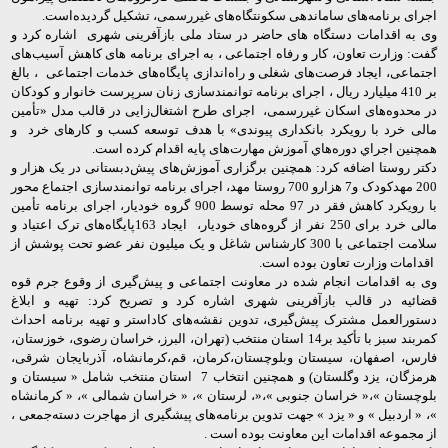
اجرای برنامه‌های ساماندهی سکونتگاه‌های غیررسمی، تشکیل گردیده‌است.
وی به اقدامات دستگاه های حاضر در ستاد ملی بازآفرینی شهری اشاره کرد و
گفت: وزارت تعاون، کار و رفاه اجتماعی ، به اجرای‌ برنامه های کاهش آسیب‌های
اجتماعی، ایجاد فرصت‌های شغلی و راه‌اندازی پایگاه‌های خدمات اجتماعی ، بالغ
بر 410 میلیارد ریال ، اجرای برنامه توانمندسازی زنان سرپرست خانوار و کودکان
در محدوه‌های اسکان غیررسمی، ‌ اجرای طرح اشتغال‌زایی در قالب مدل «تأمین
مالی خرد با رویکرد بانکداری پیوندی» با هدف توسعه کسب و کارهای خرد و
همچنین اجراي دوره‌هاي آموزش مهارت‌های پایه اقدام کرده است.
دکتر روستا اضافه کرد: همچنین
برگزاری آموزش‌های پیش‌دبستانی در یک هزار و
200 مهدکودک و7 هزارو 700 روستا مهد، اجرای برنامه توانمندسازی اجتماع محور
با رویکرد کاهش فقر در 97 محله توسط 900 گروه خودیار، اجرای برنامه تأمین
مالی خرد برای 250 نفر از گروه‌های خودیار، ایجاد 163پایگاه‌های ترک اعتیاد و
سلامت اجتماعی با 300 کارشناس شاغل و یک میلیون نفر عضو تحت پوشش از
اقدامات وزارت تعاون بوده است.
وی به اقدامات انجام شده در
معاونت اجتماعی و پیش‌گیری از وقوع جرم قوه
قضائیه در قالب بازآفرینی شهری اشاره کرد و تصریح کرد: تهیه و ابلاغ
دستورالعمل مشترک پیش‌گیری، تدوین نقشه‌های کاداستر و تهیه برنامه احداث
کمربند سبز با تأکید بر14 استان منتخب (تهران، البرز، خراسان رضوی، خوزستان،
فارس، اصفهان، سیستان وبلوچستان،کرمان، قم،کرمانشاه، آذربایجان شرقی،
هرمزگان، یزد وگلستان) و همچنین انتخاب 7 استان منتخب شامل « سیستان و
بلوچستان »،« خراسان جنوبی »،«، لرستان »، « خراسان شمالی »، « کرمانشاه
»، « اردبیل » و « یزد » جهت تدوین برنامه‌های پیشگیری از مهاجرت دسته‌جمعی ،
از مجموعه اقدامات این معاونت بوده است .