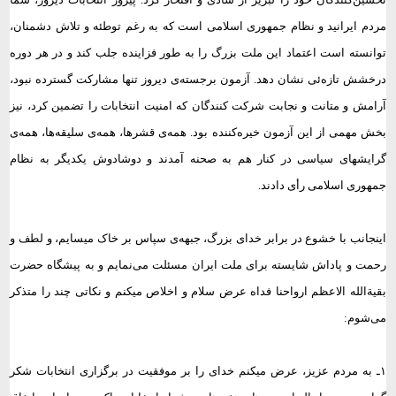
مردم ایرانید و نظام جمهوری اسلامی است که به رغم توطئه و تلاش دشمنان،
توانسته است اعتماد این ملت بزرگ را به طور فزاینده جلب کند و در هر دوره
درخشش تازه‌ئی نشان دهد. آزمون برجسته‌ی دیروز تنها مشارکت گسترده نبود،
آرامش و متانت و نجابت شرکت کنندگان که امنیت انتخابات را تضمین کرد، نیز
بخش مهمی از این آزمون خیره‌کننده بود. همه‌ی قشرها، همه‌ی سلیقه‌ها، همه‌ی
گرایشهای سیاسی در کنار هم به صحنه آمدند و دوشادوش یکدیگر به نظام
جمهوری اسلامی رأی دادند.
اینجانب با خشوع در برابر خدای بزرگ، جبهه‌ی سپاس بر خاک میسایم، و لطف و
رحمت و پاداش شایسته برای ملت ایران مسئلت می‌نمایم و به پیشگاه حضرت
بقیة‌الله الاعظم ارواحنا فداه عرض سلام و اخلاص میکنم و نکاتی چند را متذکر
می‌شوم:
۱ـ به مردم عزیز، عرض میکنم خدای را بر موفقیت در برگزاری انتخابات شکر