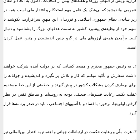
گزارید و پس از التهابِ روزها و هفته‌های پیش از انتخابات، اکنون به اتحاد و اتفاق
عمومی بیاندیشید که بی‌شک یک عامل مهم استحکام و اقتدار ملی است. همه در
زیر سایه‌ی نظام جمهوری اسلامی و فرزندان این میهنِ سرافرازید، بکوشید تا
سهم خود از وظیفه‌ی پیشبرد کشور به سمت هدفهای بزرگ را بشناسید و دنبال
کنید. برآمدن همه‌ی آرزوهای ملی در گرو چنین اندیشیدن و چنین عمل کردن
است.
۲ـ به رئیس جمهور محترم و همه‌ی کسانی که در دولت آینده شرکت خواهند
داشت سفارش و تأکید میکنم که کار و تلاش پرانگیزه و اندیشیده و جوانانه را
برای برطرف کردن مشکلات کشور در پیش گیرند و لحظه‌ئی از این خط مستقیم
غفلت نکنند. رعایت قشرهای ضعیف، توجه به روستاها و مناطق فقیر، در نظر
گرفتن اولویتها، برخورد با فساد و با آسیبهای اجتماعی ، باید در صدر برنامه‌ها قرار
گیرد.
۳ـ عزت ملّی و رعایت حکمت در ارتباطات جهانی و اهتمام به اقتدار بین‌المللی نیز