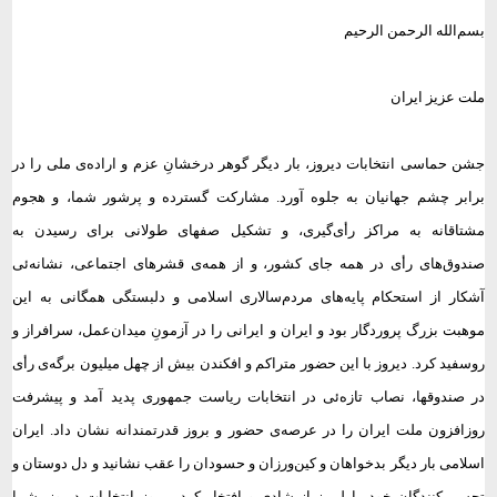
بسم‌الله الرحمن الرحیم
ملت عزیز ایران
جشن حماسی انتخابات دیروز،‌ بار دیگر گوهر درخشانِ عزم و اراده‌ی ملی را در
برابر چشم جهانیان به جلوه آورد. مشارکت گسترده و پرشور شما، و هجوم
مشتاقانه به مراکز رأی‌گیری، و تشکیل صفهای طولانی برای رسیدن به
صندوق‌های رأی در همه جای کشور، و از همه‌ی قشرهای اجتماعی، نشانه‌ئی
آشکار از استحکام پایه‌های مردم‌سالاری اسلامی و دلبستگی همگانی به این
موهبت بزرگ پروردگار بود و ایران و ایرانی را در آزمونِ میدان‌عمل، سرافراز و
روسفید کرد. دیروز با این حضور متراکم و افکندن بیش از چهل میلیون برگه‌ی رأی
در صندوقها، نصاب تازه‌ئی در انتخابات ریاست جمهوری پدید آمد و پیشرفت
روزافزون ملت ایران را در عرصه‌ی حضور و بروز قدرتمندانه نشان داد. ایران
اسلامی بار دیگر بدخواهان و کین‌ورزان و حسودان را عقب نشانید و دل دوستان و
تحسین‌کنندگان خود را لبریز از شادی و افتخار کرد. پیروز انتخابات دیروز، شما