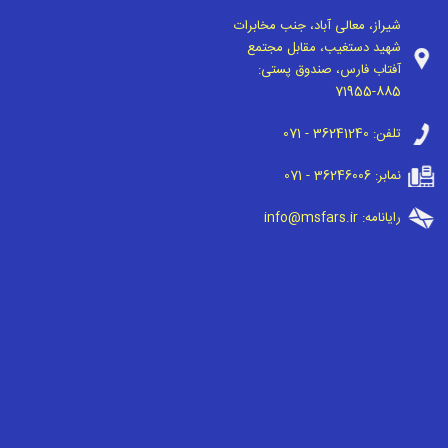
شیراز، معالی آباد، جنب مخابرات
شهید دستغیب، مقابل مجتمع
آفتاب فارس، صندوق پستی:
71955-885
تلفن:
071 - 36241240
نمابر:
071 - 36246006
رایانامه:
info@msfars.ir