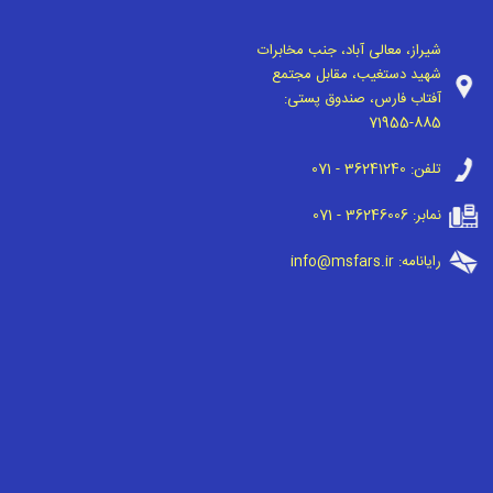
شیراز، معالی آباد، جنب مخابرات
شهید دستغیب، مقابل مجتمع
آفتاب فارس، صندوق پستی:
71955-885
تلفن:
071 - 36241240
نمابر:
071 - 36246006
رایانامه:
info@msfars.ir