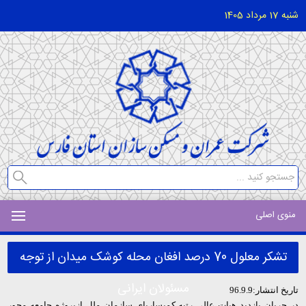
شنبه 17 مرداد 1405
منوی اصلی
تشکر معلول 70 درصد افغان محله کوشک میدان از توجه
مسئولان ایرانی
تاریخ انتشار:96.9.9
در جریان بازدید هیات عالی رتبه کمیساریای سازمان ملل ازپروژه جامعه محور