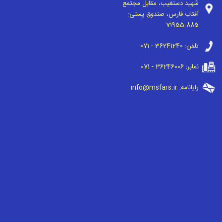
شهید دستغیب، مقابل مجتمع
آفتاب فارس، صندوق پستی:
71955-885
تلفن:
071 - 36241240
نمابر:
071 - 36246006
رایانامه:
info@msfars.ir