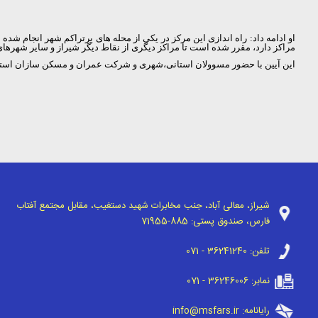
او ادامه داد: راه اندازی این مرکز در یکی از محله های پرتراکم شهر انجام شده
مراکز دارد، مقرر شده است تا مراکز دیگری از نقاط دیگر شیراز و سایر شهرهای
این آیین با حضور مسوولان استانی،شهری و شرکت عمران و مسکن سازان استان
شیراز، معالی آباد، جنب مخابرات شهید دستغیب، مقابل مجتمع آفتاب
فارس، صندوق پستی:
71955-885
تلفن:
071 - 36241240
نمابر:
071 - 36246006
رایانامه:
info@msfars.ir