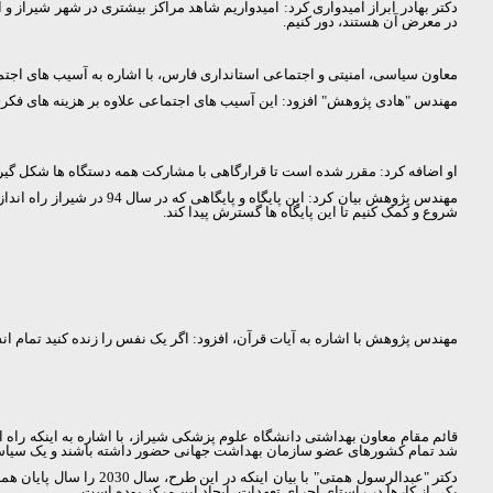
دکتر بهادر ابراز امیدواری کرد: امیدواریم شاهد مراکز بیشتری در شهر شیراز 
در معرض آن هستند، دور کنیم.
معاون سیاسی، امنیتی و اجتماعی استانداری فارس، با اشاره به آسیب های اجتماع
مهندس "هادی پژوهش" افزود: این آسیب های اجتماعی علاوه بر هزینه های فکری و 
او اضافه کرد: مقرر شده است تا قرارگاهی با مشارکت همه دستگاه ها شکل گیرد و
مهندس پژوهش بیان کرد: ا
شروع و کمک کنیم تا این پایگاه ها گسترش پیدا کند.
مهندس پژوهش با اشاره به آیات قرآن، افزود: اگر یک نفس را زنده کنید تمام انس
قائم مقام معاون بهداشتی دانشگاه علوم پزشکی شیراز، با اشاره به اینکه راه اندازی این پایگاه 
شد تمام کشورهای عضو سازمان بهداشت جهانی حضور داشته باشند و یک سیا
دکتر "عبدالرسول همتی" با بیان اینکه در این طرح، سال 2030 را سال پایان همه گیری
یکی از کارها در راستای اجرای تعهدات، ایجاد این مرکز بوده است.