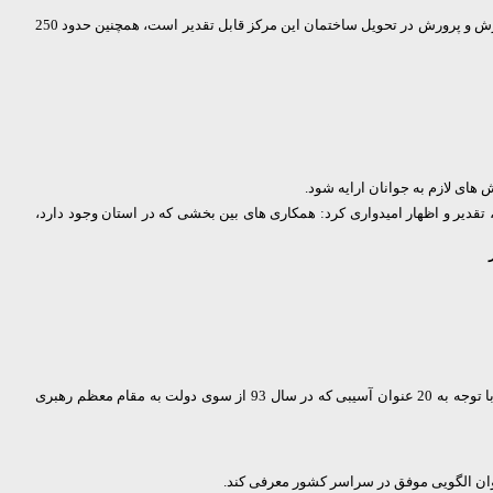
او اضافه کرد: این مرکز، دومین پایگاهی است که در شیراز راه اندازی می شود و اقدامات برای راه اندازی سومین مرکز نیز در حال انجام است؛ مشارکت ارزنده آموزش و پرورش در تحویل ساختمان این مرکز قابل تقدیر است، همچنین حدود 250
 های لازم به جوانان ارایه شود.
قدیر و اظهار امیدواری کرد: همکاری های بین بخشی که در استان وجود دارد،
"سید علی محمد موسوی" راه اندازی این پایگاه را کاری و مهم دانست و گفت: با توجه به برنامه تحول سلامت در کشور، باید اقدامی صورت می گرفت و از طرفی با توجه به 20 عنوان آسیبی که در سال 93 از سوی دولت به مقام معظم رهبری
نوان الگویی موفق در سراسر کشور معرفی کند.