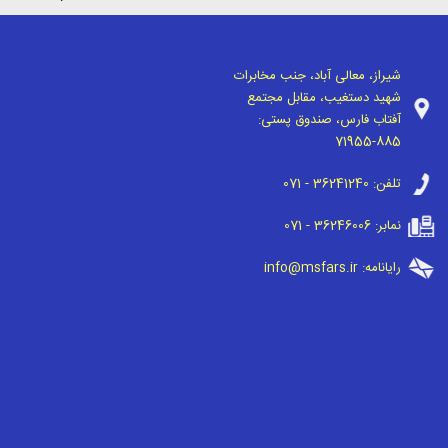
شیراز، معالی آباد، جنب مخابرات
شهید دستغیب، مقابل مجتمع
آفتاب فارس، صندوق پستی:
71955-885
تلفن:
071 - 36241240
نمابر:
071 - 36246006
رایانامه:
info@msfars.ir