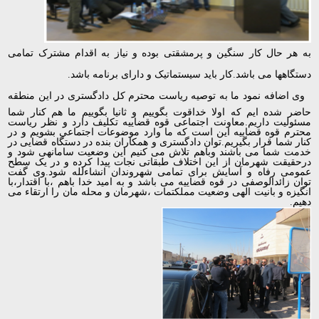
به هر حال کار سنگین و پرمشقتی بوده و نیاز به اقدام مشترک تمامی
دستگاهها می باشد.کار باید سیستماتیک و دارای برنامه باشد.
وی اضافه نمود ما به توصیه ریاست محترم کل دادگستری در این منطقه
حاضر شده ایم که اولا خداقوت بگوییم و ثانیا بگوییم ما هم کنار شما
مسئولیت داریم.معاونت اجتماعی قوه قضاییه تکلیف دارد و نظر ریاست
محترم قوه قضاییه این است که ما وارد موضوعات اجتماعی بشویم و در
کنار شما قرار بگیریم.توان دادگستری و همکاران بنده در دستگاه قضایی در
خدمت شما می باشند وباهم تلاش می کنیم این وضعیت سامانهی شود و
درحقیقت شهرمان از این اختلاف طبقاتی نجات پیدا کرده و در یک سطح
عمومی رفاه و آسایش برای تمامی شهروندان انشاءلله شود.وی گفت
توان زائدالوصفی در قوه قضاییه می باشد و به امید خدا باهم ،با اقتدار،با
انگیزه و بانیت الهی وضعیت مملکتمات ،شهرمان و محله مان را ارتقاء می
دهیم.