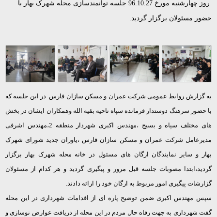
روز چهارشنبه مورخ 96.10.27 جلسه توانمندسازی محله شهرک بهار با
حضور مسئولان برگزار گردید.
به گزارش روابط عمومی شرکت عمران و مسکن سازان فارس در این جلسه که
با حضور سرهنگ دوستدار فرمانده سپاه ناحیه بقیه الله وهمکاران ایشان در بخش
های مختلف سپاه و بسیج ،مهندس اکبری شهردار منطقه 2،مهندس اشرفی
مدیرعامل شرکت عمران و مسکن سازان فارس ،یاوران جدید شورای شهرک
بهار و سایر نمایندگان ارگان های مسئول در خانه محله شهرک بهار برگزار
گردید،ابتدا مصوبات جلسه قبل مرور و پیگیری گردید و هر کدام از مسئولان
گزارشات پیگیری امور مربوط به ارگان خود را ارائه دادند.
سپس مهندس اکبری ضمن توضیح پاره ای از اقدامات شهرداری در این محله
گفت شهرداری به جهت رفاه حال مردم در این محله از دریافت عوارض نوسازی و