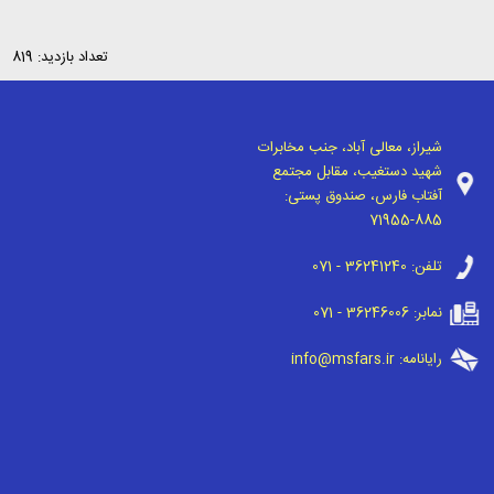
تعداد بازدید: 819
شیراز، معالی آباد، جنب مخابرات
شهید دستغیب، مقابل مجتمع
آفتاب فارس، صندوق پستی:
71955-885
تلفن:
071 - 36241240
نمابر:
071 - 36246006
رایانامه:
info@msfars.ir