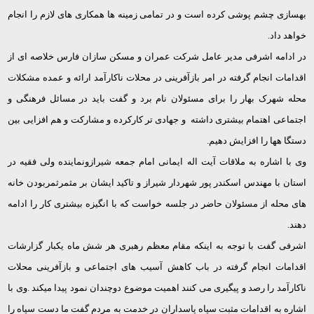
بهسازی چشم پوشی کرده است و در تمامی زمینه ها همکاری های لازم را انجام
خواهد داد.
در ادامه اشرفی مدیر عامل شرکت عمران و مسکن سازان فارس خلاصه ای از
اقدامات انجام گرفته در امر بازآفرینی در محلات ناکارآمد ارائه و عمده مشکلات
محله شهرک بهار را برای مسئولان نام برد و گفت باید در مسائل فرهنگی و
اجتماعی اهتمام بیشتری داشته و جهادی تر کارکرده و مشارکت و هم افزایی بین
دستگا هها را افزایش دهیم.
وی با اشاره به ملاقات آیت اله ایمانی امام جمعه شیرازونماینده ولی فقیه در
استان با مهندس اسکندر پور شهردار شیراز و تاکید ایشان بر مثمرثمربودن خانه
های محله از مسئولان حاضر در جلسه خواست که با انگیزه بیشتری کار را ادامه
دهند.
اشرفی گفت با توجه به اینکه مقام معظم رهبری هر شش ماه یکبار گزارشات
اقدامات انجام گرفته در باب کاهش آسیب های اجتماعی و بازآفرینی محلات
ناکارآمد را رصد و پیگیری می کنند اهمیت موضوع دوچندان نمود پیدا میکند .وی با
اشاره به اقدامات مثبت سپاه پاسداران در خدمت به مردم گفت ما دست سپاه را