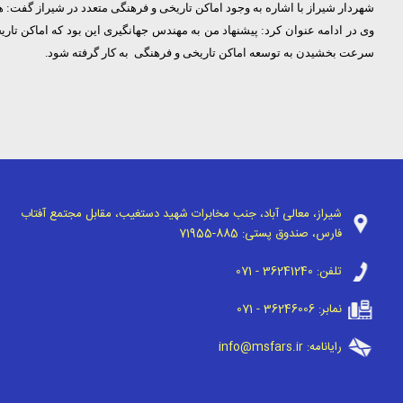
شهردار شیراز با اشاره به وجود اماکن تاریخی و فرهنگی متعدد در شیراز گفت: ه
وی در ادامه عنوان کرد: پیشنهاد من به مهندس جهانگیری این بود که اماکن تار
سرعت بخشیدن به توسعه اماکن تاریخی و فرهنگی به کار گرفته شود.
شیراز، معالی آباد، جنب مخابرات شهید دستغیب، مقابل مجتمع آفتاب
فارس، صندوق پستی:
71955-885
تلفن:
071 - 36241240
نمابر:
071 - 36246006
رایانامه:
info@msfars.ir