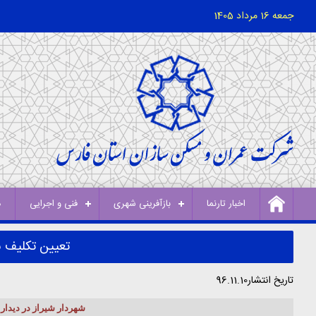
جمعه 16 مرداد 1405
اخبار تارنما
بازآفرینی شهری
فنی و اجرایی
د
تعیین تکلیف ن
تاریخ انتشار96.11.10
شهردار شیراز در دیدا