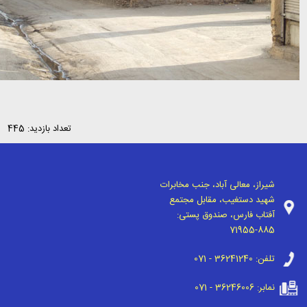
تعداد بازدید: 445
شیراز، معالی آباد، جنب مخابرات
شهید دستغیب، مقابل مجتمع
آفتاب فارس، صندوق پستی:
71955-885
تلفن:
071 - 36241240
نمابر:
071 - 36246006