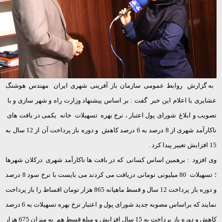
به گزارش روابط عمومی سازمان باز آفرینی شهری ایران مهندس هوشنگ
عشایری با اعلام این خبر گفت : بر اساس پیشنهاد وزارت راه و شهر سازی و با
تصویب و ابلاغ شورای پول اعتبار ، نرخ بهره تسهیلات خانه یکمی در بافت های
ناکارآمد شهری از 8 درصد به 6 درصد کاهش و دوره باز پرداخت آن از 12 سال به
15 افزایش تغییر پیدا کرد .
وی افزود : برهمین اساس کسانی که در بافت ها ناکارآمد شهری درکلان شهرها
؛ تسهیلات 80 میلیونی تومانی دریافت می کردند می بایست با نرخ سود 8 درصد
و دوره باز پرداخت 12 سال و قسط ماهیانه 865 هزار تومان اقساط را باز پرداخت
نمایند که براساس مصوبه جدید شورای پول و اعتبار نرخ بهره تسهیلات به 6 درصد
کاهش و دوره باز پرداخت به 15 سال افزایش و مبلغ قسط هم به میزان 675 هزار