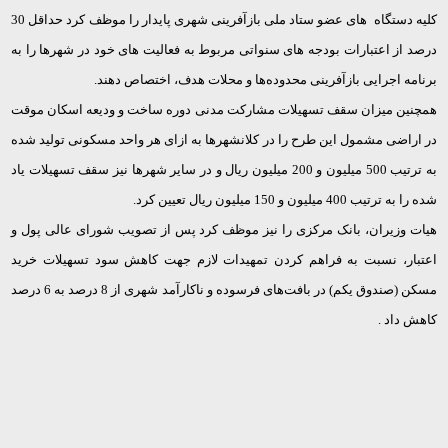
کلیه دستگاه های عضو ستاد ملی بازآفرینی شهری پایدار را موظف کرد حداقل 30
درصد از اعتبارات بودجه های سنواتی مربوط به فعالیت­ های خود در شهرها را به
برنامه اجرایی بازآفرینی محدوده‌ها و محلات هدف، اختصاص دهند.
همچنین میزان سقف تسهیلات مشارکت مدنی دوره ساخت و ودیعه اسکان موقت
در اراضی مشمول این طرح را در کلانشهرها به ازای هر واحد مسکونی تولید شده
به ترتیب 500 میلیون و 200 میلیون ریال و در سایر شهرها نیز سقف تسهیلات یاد
شده را به ترتیب 400 میلیون و 150 میلیون ریال تعیین کرد.
هیات وزیران، بانک مرکزی را نیز موظف کرد پس از تصویب شورای عالی پول و
اعتبار، نسبت به فراهم کردن تمهیدات لازم جهت کاهش سود تسهیلات خرید
مسکن (صندوق یکم) در بافت‌های فرسوده و ناکارآمد شهری از 8 درصد به 6 درصد
کاهش داد .