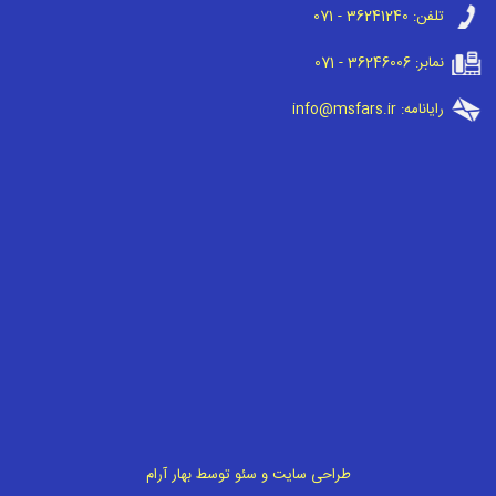
تلفن:
071 - 36241240
نمابر:
071 - 36246006
رایانامه:
info@msfars.ir
طراحی سایت
و
سئو
توسط
بهار آرام