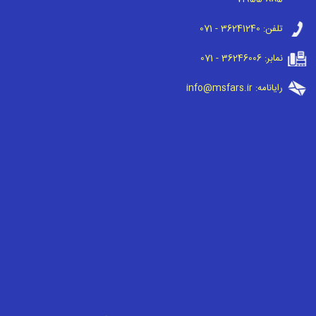
تلفن:
071 - 36241240
نمابر:
071 - 36246006
رایانامه:
info@msfars.ir