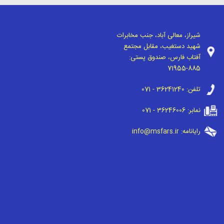
شیراز، معالی آباد، جنب مخابرات
شهید دستغیب، مقابل مجتمع
آفتاب فارس، صندوق پستی:
71955-885
تلفن:
071 - 36241240
نمابر:
071 - 36246006
رایانامه:
info@msfars.ir