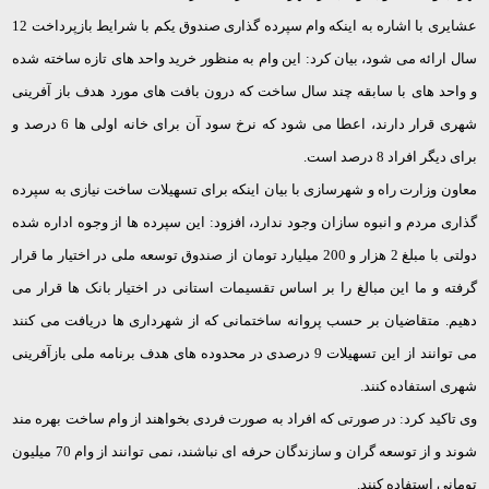
عشایری با اشاره به اینکه وام سپرده گذاری صندوق یکم با شرایط بازپرداخت 12
سال ارائه می شود، بیان کرد: این وام به منظور خرید واحد های تازه ساخته شده
و واحد های با سابقه چند سال ساخت که درون بافت های مورد هدف باز آفرینی
شهری قرار دارند، اعطا می شود که نرخ سود آن برای خانه اولی ها 6 درصد و
برای دیگر افراد 8 درصد است.
معاون وزارت راه و شهرسازی با بیان اینکه برای تسهیلات ساخت نیازی به سپرده
گذاری مردم و انبوه سازان وجود ندارد، افزود: این سپرده ها از وجوه اداره شده
دولتی با مبلغ 2 هزار و 200 میلیارد تومان از صندوق توسعه ملی در اختیار ما قرار
گرفته و ما این مبالغ را بر اساس تقسیمات استانی در اختیار بانک ها قرار می
دهیم. متقاضیان بر حسب پروانه ساختمانی که از شهرداری ها دریافت می کنند
می توانند از این تسهیلات 9 درصدی در محدوده های هدف برنامه ملی بازآفرینی
شهری استفاده کنند.
وی تاکید کرد: در صورتی که افراد به صورت فردی بخواهند از وام ساخت بهره مند
شوند و از توسعه گران و سازندگان حرفه ای نباشند، نمی توانند از وام 70 میلیون
تومانی استفاده کنند.