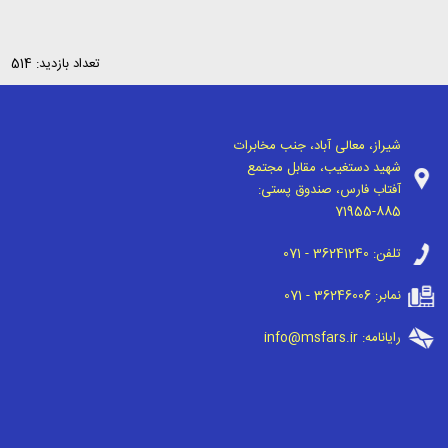
تعداد بازدید: 514
شیراز، معالی آباد، جنب مخابرات
شهید دستغیب، مقابل مجتمع
آفتاب فارس، صندوق پستی:
71955-885
تلفن:
071 - 36241240
نمابر:
071 - 36246006
رایانامه:
info@msfars.ir