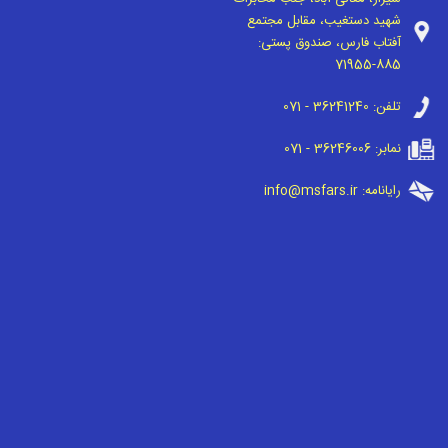
شهید دستغیب، مقابل مجتمع
آفتاب فارس، صندوق پستی:
71955-885
تلفن:
071 - 36241240
نمابر:
071 - 36246006
رایانامه:
info@msfars.ir