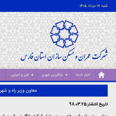
شنبه 17 مرداد 1405
اخبار تارنما
بازآفرینی شهری
فنی و اجرایی
د
معاون وزیر راه و شه
تاریخ انتشار:98.03.25