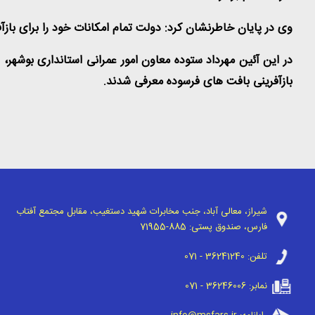
وی در پایان خاطرنشان کرد: دولت تمام امکانات خود را برای با
در این آئین مهرداد ستوده معاون امور عمرانی استانداری بوشهر،
بازآفرینی بافت های فرسوده معرفی شدند
.
شیراز، معالی آباد، جنب مخابرات شهید دستغیب، مقابل مجتمع آفتاب
فارس، صندوق پستی:
71955-885
تلفن:
071 - 36241240
نمابر:
071 - 36246006