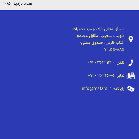
تعداد بازدید: 1086
شیراز، معالی آباد، جنب مخابرات
شهید دستغیب، مقابل مجتمع
آفتاب فارس، صندوق پستی:
71955-885
تلفن:
071 - 36241240
نمابر:
071 - 36246006
رایانامه:
info@msfars.ir