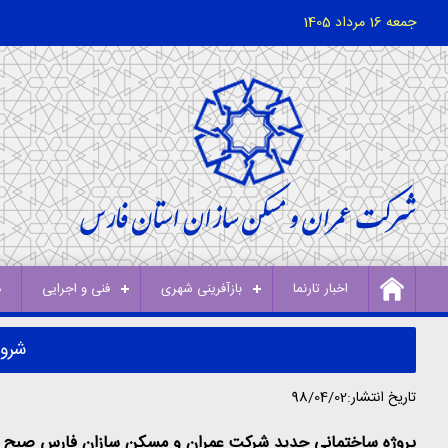
جمعه 16 مرداد 1405
اخبار تارنما
بازآفرینی شهری
فنی و اجرایی
د
شروع
تاریخ انتشار:98/04/02
پروژه ساختمانی جدید شرکت عمران و مسکن سازان فارس صبح دیروز