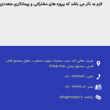
لازم به ذکر می باشد که پروزه های مشارکتی و پیمانکاری متعددی 
شیراز، معالی آباد، جنب مخابرات شهید دستغیب، مقابل مجتمع آفتاب
فارس، صندوق پستی:
71955-885
تلفن:
071 - 36241240
نمابر:
071 - 36246006
رایانامه:
info@msfars.ir