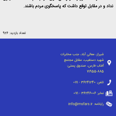
نداد و در مقابل توقع داشت که پاسخگوی مردم باشند
.
تعداد بازدید: 926
شیراز، معالی آباد، جنب مخابرات
شهید دستغیب، مقابل مجتمع
آفتاب فارس، صندوق پستی:
71955-885
تلفن:
071 - 36241240
نمابر:
071 - 36246006
رایانامه:
info@msfars.ir