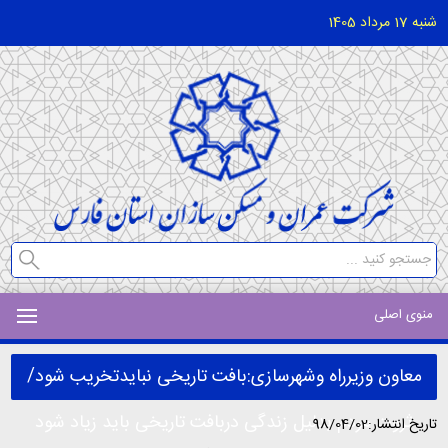
شنبه 17 مرداد 1405
منوی اصلی
معاون وزیرراه وشهرسازی:بافت تاریخی نبایدتخریب شود/
ثروت مردم بدلیل زندگی دربافت تاریخی باید زیاد شود
تاریخ انتشار:98/04/02