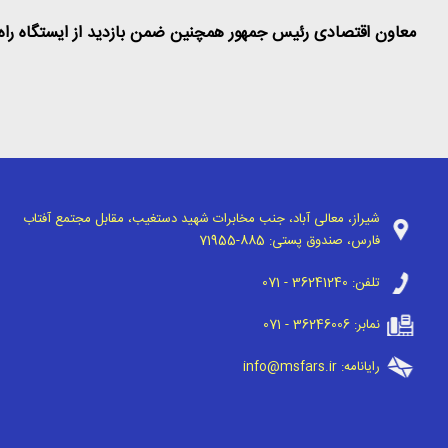
معاون اقتصادی رئیس جمهور همچنین ضمن بازدید از ایستگاه راه آ
شیراز، معالی آباد، جنب مخابرات شهید دستغیب، مقابل مجتمع آفتاب
فارس، صندوق پستی:
71955-885
تلفن:
071 - 36241240
نمابر:
071 - 36246006
رایانامه:
info@msfars.ir