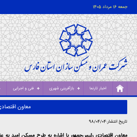
جمعه 16 مرداد 1405
اخبار تارنما
بازآفرینی شهری
فنی و اجرایی
د
معاون اقتصادی 
تاریخ انتشار:98/04/04
معاون اقتصادی رئیس‌جمهور با اشاره به طرح مسکن امید به عن