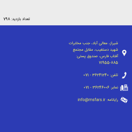
تعداد بازدید: 798
شیراز، معالی آباد، جنب مخابرات
شهید دستغیب، مقابل مجتمع
آفتاب فارس، صندوق پستی:
71955-885
تلفن:
071 - 36241240
نمابر:
071 - 36246006
رایانامه:
info@msfars.ir