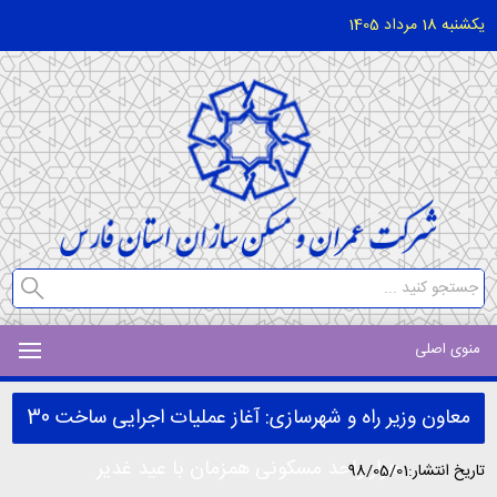
یکشنبه 18 مرداد 1405
منوی اصلی
معاون وزیر راه و شهرسازی: آغاز عملیات اجرایی ساخت 30
هزار واحد مسکونی همزمان با عید غدیر
تاریخ انتشار:98/05/01