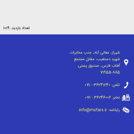
تعداد بازدید: 1019
شیراز، معالی آباد، جنب مخابرات
شهید دستغیب، مقابل مجتمع
آفتاب فارس، صندوق پستی:
71955-885
تلفن:
071 - 36241240
نمابر:
071 - 36246006
رایانامه:
info@msfars.ir