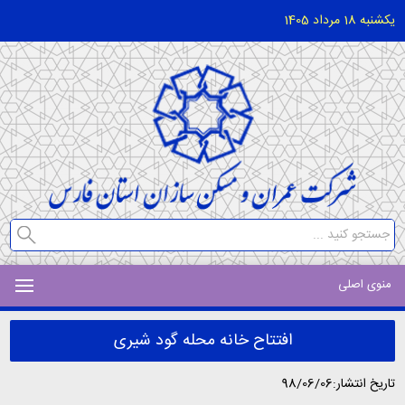
یکشنبه 18 مرداد 1405
منوی اصلی
افتتاح خانه محله گود شیری
تاریخ انتشار:98/06/06