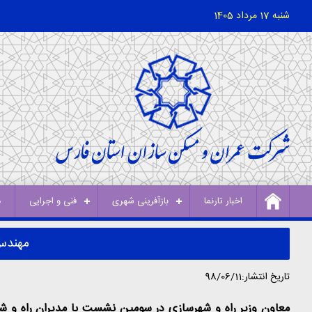
شنبه 17 مرداد 1405
اخبار تارنما
بازآفرینی شهری
فنی و اجرایی
د
مهندس
تاریخ انتشار:98/06/11
معاون وزیر راه و شهرسازی در سومین نشست با مدیران راه و ش