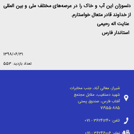
دلسوزان این آب و خاک را در عرصه‌های مختلف ملی و بین المللی
از خداوند قادر متعال خواستارم.
عنایت اله رحیمی
استاندار فارس
1398/06/31
تعداد بازدید: 553
شیراز، معالی آباد، جنب مخابرات
شهید دستغیب، مقابل مجتمع
آفتاب فارس، صندوق پستی:
71955-885
تلفن:
071 - 36241240
نمابر:
071 - 36246006