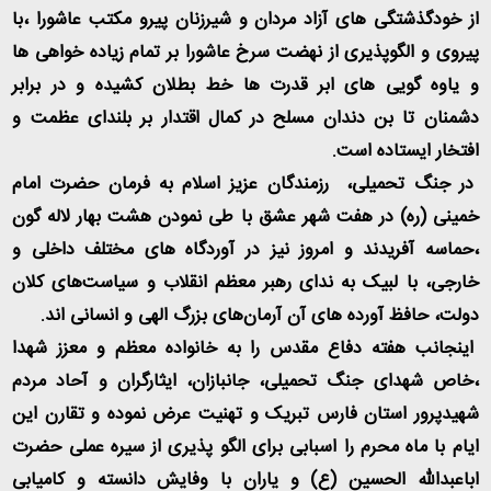
از خودگذشتگی های آزاد مردان و شیرزنان پیرو مکتب عاشورا ،با
پیروی و الگوپذیری از نهضت سرخ عاشورا بر تمام زیاده خواهی ها
و یاوه گویی های ابر قدرت ها خط بطلان کشیده و در برابر
دشمنان تا بن دندان مسلح در کمال اقتدار بر بلندای عظمت و
افتخار ایستاده است.
در جنگ تحمیلی، رزمندگان عزیز اسلام به فرمان حضرت امام
خمینی (ره) در هفت شهر عشق با طی نمودن هشت بهار لاله گون
،حماسه آفریدند و امروز نیز در آوردگاه های مختلف داخلی و
خارجی، با لبیک به ندای رهبر معظم انقلاب و سیاست‌های کلان
دولت، حافظ آورده های آن آرمان‌های بزرگ الهی و انسانی اند.
اینجانب هفته دفاع مقدس را به خانواده معظم و معزز شهدا
،خاص شهدای جنگ تحمیلی، جانبازان، ایثارگران و آحاد مردم
شهیدپرور استان فارس تبریک و تهنیت عرض نموده و تقارن این
ایام با ماه محرم را اسبابی برای الگو پذیری از سیره عملی حضرت
اباعبدالله الحسین (ع) و یاران با وفایش دانسته و کامیابی