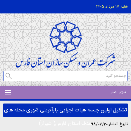
شنبه 17 مرداد 1405
منوی اصلی
تشکیل اولین جلسه هیات اجرایی بازآفرینی شهری محله های
هدف استان فارس( شیراز)
تاریخ انتشار:98/07/20