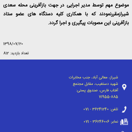
موضوع مهم توسط مدیر اجرایی در جهت بازآفرینی محله سعدی
شیرازمقررنمودند که با همکاری کلیه دستگاه های عضو ستاد
بازآفرینی این مصوبات پیگیری و اجرا گردد.
1398/07/20
تعداد بازدید: 812
شیراز، معالی آباد، جنب مخابرات
شهید دستغیب، مقابل مجتمع
آفتاب فارس، صندوق پستی:
71955-885
تلفن:
071 - 36241240
نمابر:
071 - 36246006