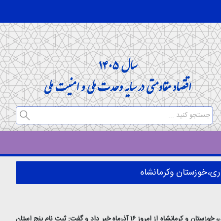
ری،خوزستان وکرمانشاه
به گزارش خبرنگار پایگاه خبری وزارت راه و شهرسازی، دفتر اقتصاد مسکن از آغاز ثبت‌نام طرح اقدام ملی مسکن در پنج استانِ همدان، یزد، چهارمحال و بختیاری، خوزستان و کرمانشاه از امروز ۱۶ آذرماه خبر داد و گفت: ثبت نام پنج استان