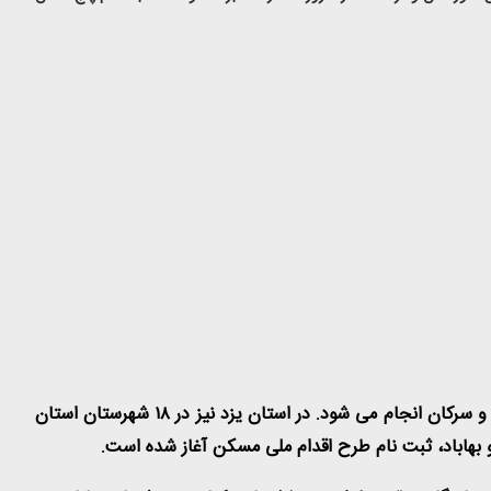
بنا بر این گزارش، ثبت‌نام در استان همدان برای ۱۰ شهرستانِ همدان، ملایر، نهاوند، اسدآباد، تویسرکان، بهار، جورقان، کبودرآهنگ، گیان و سرکان انجام می شود. در استان یزد نیز در ۱۸ شهرستان استان
 و بهاباد، ثبت نام طرح اقدام ملی مسکن آغاز شده است.