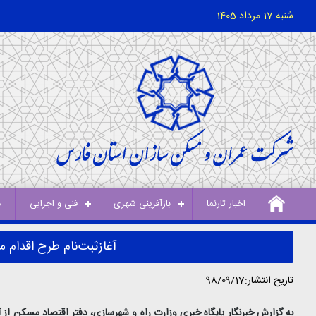
شنبه 17 مرداد 1405
اخبار تارنما
بازآفرینی شهری
فنی و اجرایی
د
آغازثبت‌نام طرح اقدام
تاریخ انتشار:98/09/17