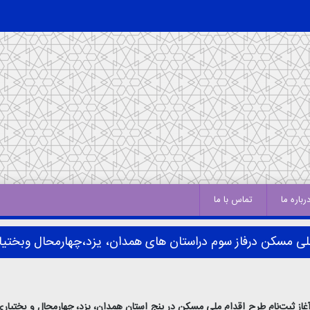
رباره ما
تماس با ما
 ملی مسکن درفاز سوم دراستان های همدان، یزد،چهارمحال وبختیا