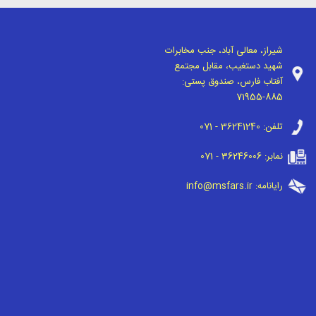
شیراز، معالی آباد، جنب مخابرات
شهید دستغیب، مقابل مجتمع
آفتاب فارس، صندوق پستی:
71955-885
تلفن:
071 - 36241240
نمابر:
071 - 36246006
رایانامه:
info@msfars.ir