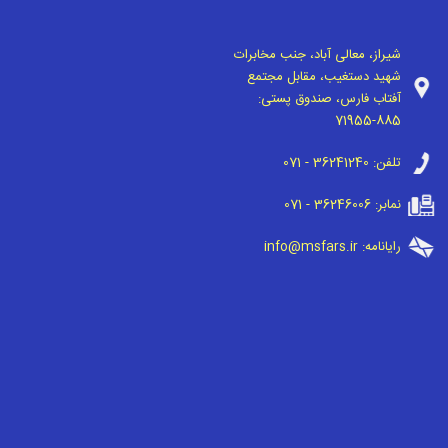
شیراز، معالی آباد، جنب مخابرات
شهید دستغیب، مقابل مجتمع
آفتاب فارس، صندوق پستی:
71955-885
تلفن:
071 - 36241240
نمابر:
071 - 36246006
رایانامه:
info@msfars.ir