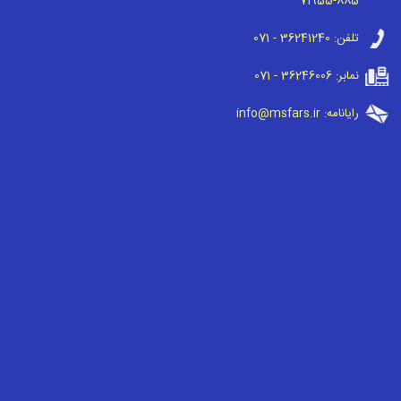
71955-885
تلفن:
071 - 36241240
نمابر:
071 - 36246006
رایانامه:
info@msfars.ir