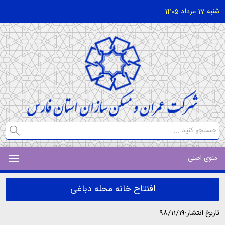
شنبه 17 مرداد 1405
منوی اصلی
افتتاح خانه محله دباغی
تاریخ انتشار:98/11/19