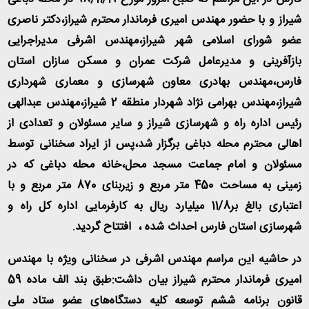
شیراز و با حضور مهندس امیری فرماندار محترم شیراز،دکتر ناصری
عضو شورای اسلامی شهر شیراز،مهندس اشرفی مدیراجرایی
بازآفرینی و مدیرعامل شرکت عمران و مسکن سازان استان
فارس،مهندس بهادری معاون شهرسازی و معماری شهرداری
شیراز،مهندس بهرامی نژاد شهردار منطقه 2 شیراز،مهندس عبدالهی
رئیس اداره راه و شهرسازی شیراز و سایر مسئولان و تعدادی از
اهالی محترم محله دباغی برگزار شد،پس از ایراد سخنانی توسط
مسئولان و امام جماعت مسجد محل،خانه محله دباغی که در
زمینی به مساحت 450 متر مربع و زیربنای 870 متر مربع و با
اعتباری بالغ بر11/8 میلیارد ریال به کارفرمایی اداره کل راه و
شهرسازی استان فارس احداث شده ، افتتاح گردید.
در حاشیه این مراسم مهندس اشرفی در سخنانی ویژه با مهندس
امیری فرماندار محترم شیراز بیان داشت:طبق بند الف ماده 59
قانون برنامه ششم توسعه کلیه دستگاه‌های عضو ستاد ملی