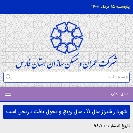
پنجشنبه 15 مرداد 1405
منوی اصلی
شهردار شیراز:سال ۹۹، سال رونق و تحول بافت تاریخی است
تاریخ انتشار:98/11/20