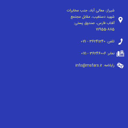
شیراز، معالی آباد، جنب مخابرات
شهید دستغیب، مقابل مجتمع
آفتاب فارس، صندوق پستی:
71955-885
تلفن:
071 - 36241240
نمابر:
071 - 36246006
رایانامه:
info@msfars.ir