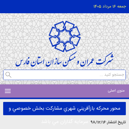
جمعه 16 مرداد 1405
منوی اصلی
محور محركه بازآفريني شهري مشاركت بخش خصوصي و
سرمایه گذاران مي باشد
تاریخ انتشار:98/12/16