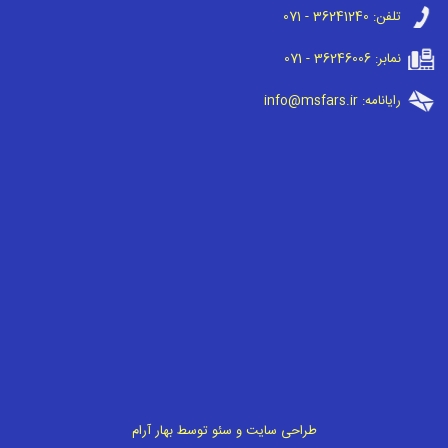
تلفن:
071 - 36241240
نمابر:
071 - 36246006
رایانامه:
info@msfars.ir
طراحی سایت
و
سئو
توسط
بهار آرام