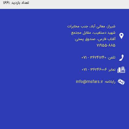
تعداد بازدید: 1661
شیراز، معالی آباد، جنب مخابرات
شهید دستغیب، مقابل مجتمع
آفتاب فارس، صندوق پستی:
71955-885
تلفن:
071 - 36241240
نمابر:
071 - 36246006
رایانامه:
info@msfars.ir