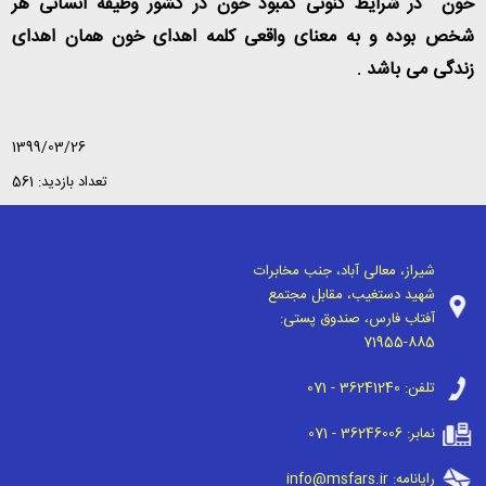
خون در شرایط کنونی کمبود خون در کشور وظیفه انسانی هر
شخص بوده و به معنای واقعی کلمه اهدای خون همان اهدای
زندگی می باشد .
1399/03/26
تعداد بازدید: 561
شیراز، معالی آباد، جنب مخابرات
شهید دستغیب، مقابل مجتمع
آفتاب فارس، صندوق پستی:
71955-885
تلفن:
071 - 36241240
نمابر:
071 - 36246006
رایانامه:
info@msfars.ir