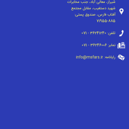
شیراز، معالی آباد، جنب مخابرات
شهید دستغیب، مقابل مجتمع
آفتاب فارس، صندوق پستی:
71955-885
تلفن:
071 - 36241240
نمابر:
071 - 36246006
رایانامه:
info@msfars.ir