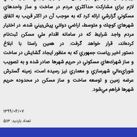
لازم براي مشاركت حداكثري مردم در ساخت و ساز واحدهاي
مسكوني گزارشي ارائه كرد كه به موجب آن در اكثر قريب به اتفاق
شهرهاي كوچك و متوسط، اراضي دولتي پيش‌بيني شده، در اختيار
مردم واجد شرايط كه در سامانه اقدام ملي مسكن ثبت‌نام
كرده‌اند، قرار خواهد گرفت. در همين راستا با ابلاغ
دستور اخير رياست جمهوري كه به منظور ايجاد گشايش در ساخت
و ساز شهرك‌هاي مسكوني در حريم شهرها صادر شده و به تصويب
شوراي‌عالي شهرسازي و معماري نيز رسيده است، زمينه گسترش
عرضه زمين و توسعه ساخت و ساز مسكن در محدوده حريم
شهرها فراهم مي‌شود.
1399/04/07
تعداد بازدید: 513