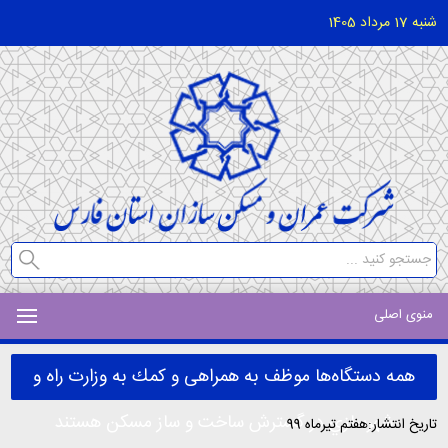
شنبه 17 مرداد 1405
منوی اصلی
همه دستگاه‌ها موظف به همراهى و كمك به وزارت راه و
شهرسازي در گسترش ساخت و ساز مسكن هستند
تاریخ انتشار:هفتم تیرماه 99