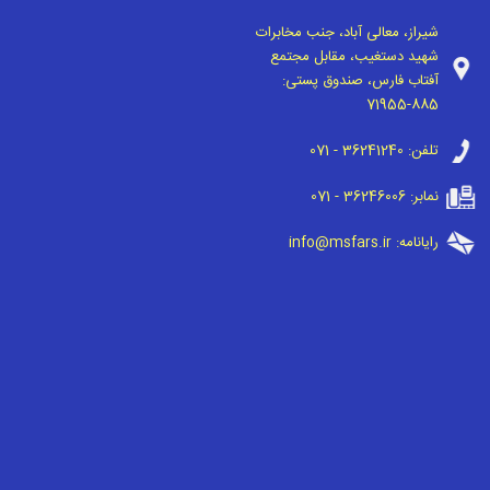
شیراز، معالی آباد، جنب مخابرات
شهید دستغیب، مقابل مجتمع
آفتاب فارس، صندوق پستی:
71955-885
تلفن:
071 - 36241240
نمابر:
071 - 36246006
رایانامه:
info@msfars.ir