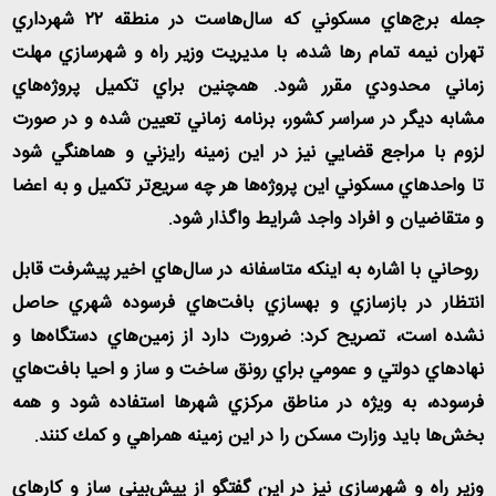
جمله برج‌هاي مسكوني كه سال‌هاست در منطقه ۲۲ شهرداري
تهران نيمه تمام رها شده، با مديريت وزير راه و شهرسازي مهلت
زماني محدودي مقرر شود. همچنين براي تكميل پروژه‌هاي
مشابه ديگر در سراسر كشور، برنامه زماني تعيين شده و در صورت
لزوم با مراجع قضايي نيز در اين زمينه رايزني و هماهنگي شود
تا واحدهاي مسكوني اين پروژه‌ها هر چه سريع‌تر تكميل و به اعضا
و متقاضيان و افراد واجد شرايط واگذار شود.
روحاني با اشاره به اينكه متاسفانه در سال‌هاي اخير پيشرفت قابل
انتظار در بازسازي و بهسازي بافت‌هاي فرسوده شهري حاصل
نشده است، تصريح كرد: ضرورت دارد از زمين‌هاي دستگاه‌ها و
نهادهاي دولتي و عمومي براي رونق ساخت و ساز و احيا بافت‌هاي
فرسوده، به ويژه در مناطق مركزي شهرها استفاده شود و همه
بخش‌ها بايد وزارت مسكن را در اين زمينه همراهي و كمك كنند.
وزير راه و شهرسازي نيز در اين گفتگو از پيش‌بيني ساز و كارهاي