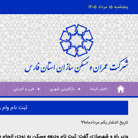
پنجشنبه 15 مرداد 1405
اخبار تارنما
بازآفرینی شهری
فنی و اجرایی
د
ثبت نام وام 
تاریخ انتشار:یکم مردادماه99
وزیر راه و شهرسازی گفت: ثبت نام ودیعه مسکن به زودی انجام می