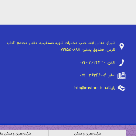
شیراز، معالی آباد، جنب مخابرات شهید دستغیب، مقابل مجتمع آفتاب
فارس، صندوق پستی:
71955-885
تلفن:
071 - 36241240
نمابر:
071 - 36246006
رایانامه:
info@msfars.ir
شرکت عمران و مسکن
شرکت عمران و مسکن ساز