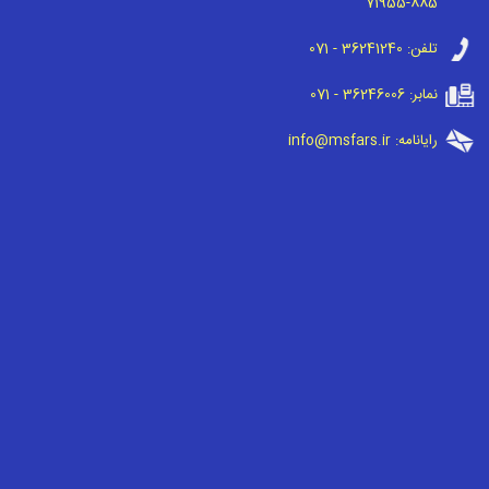
71955-885
تلفن:
071 - 36241240
نمابر:
071 - 36246006
رایانامه:
info@msfars.ir