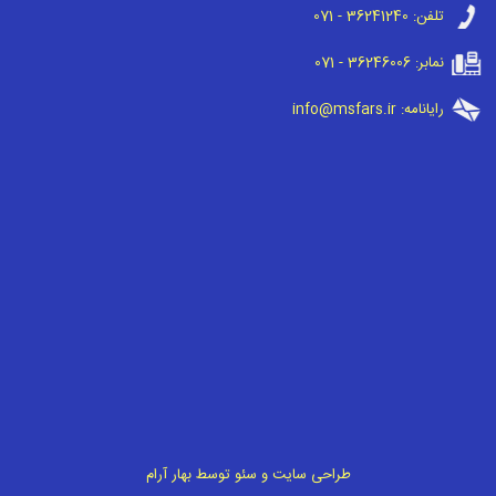
تلفن:
071 - 36241240
نمابر:
071 - 36246006
رایانامه:
info@msfars.ir
طراحی سایت
و
سئو
توسط
بهار آرام