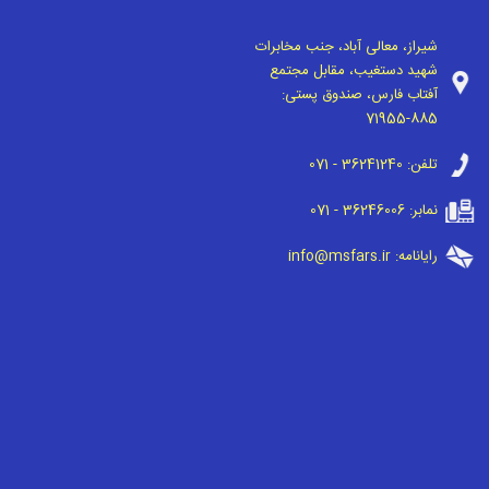
شیراز، معالی آباد، جنب مخابرات
شهید دستغیب، مقابل مجتمع
آفتاب فارس، صندوق پستی:
71955-885
تلفن:
071 - 36241240
نمابر:
071 - 36246006
رایانامه:
info@msfars.ir