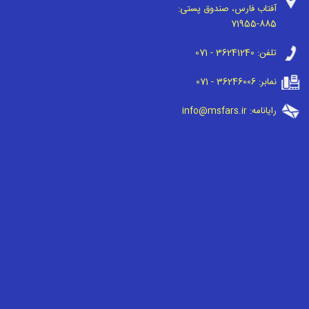
آفتاب فارس، صندوق پستی:
71955-885
تلفن:
071 - 36241240
نمابر:
071 - 36246006
رایانامه:
info@msfars.ir