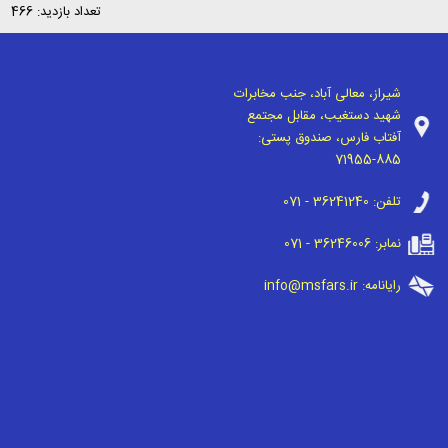
تعداد بازدید: 466
شیراز، معالی آباد، جنب مخابرات
شهید دستغیب، مقابل مجتمع
آفتاب فارس، صندوق پستی:
71955-885
تلفن:
071 - 36241240
نمابر:
071 - 36246006
رایانامه:
info@msfars.ir