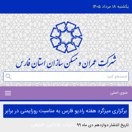
یکشنبه 18 مرداد 1405
منوی اصلی
برگزاری میزگرد هفته رادیو فارس به مناسبت روزایمنی در برابر
زلزله وکاهش اثرات بلایایی طبیعی
تاریخ انتشار:دوازدهم دی ماه 99