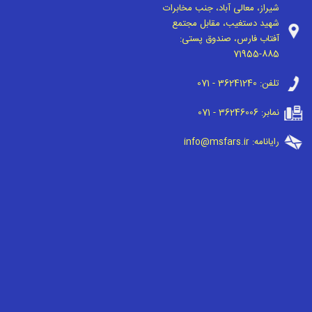
شیراز، معالی آباد، جنب مخابرات
شهید دستغیب، مقابل مجتمع
آفتاب فارس، صندوق پستی:
71955-885
تلفن:
071 - 36241240
نمابر:
071 - 36246006
رایانامه:
info@msfars.ir