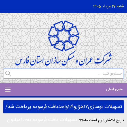
شنبه 17 مرداد 1405
منوی اصلی
تسهیلات نوسازی۱۷هزارو۱۰۹واحدبافت فرسوده پرداخت شد/
احتمال افزایش سقف تسهیلات بافت فرسوده به100میلیون
تاریخ انتشار:دوم اسفندماه99