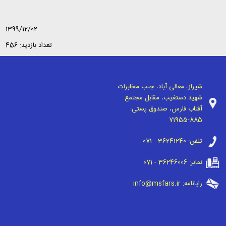
1399/12/02
تعداد بازدید: 456
شیراز، معالی آباد، جنب مخابرات
شهید دستغیب، مقابل مجتمع
آفتاب فارس، صندوق پستی:
71955-885
تلفن:
071 - 36241240
نمابر:
071 - 36246006
رایانامه:
info@msfars.ir