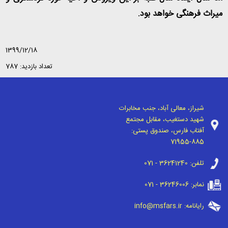
میراث فرهنگی خواهد بود.
1399/12/18
تعداد بازدید: 787
شیراز، معالی آباد، جنب مخابرات
شهید دستغیب، مقابل مجتمع
آفتاب فارس، صندوق پستی:
71955-885
تلفن:
071 - 36241240
نمابر:
071 - 36246006
رایانامه:
info@msfars.ir